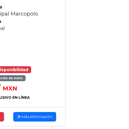
9
cipal Marcopolo
o
pal
isponibilidad
costo de envío
0
MXN
USIVO EN LÍNEA
r
Más información