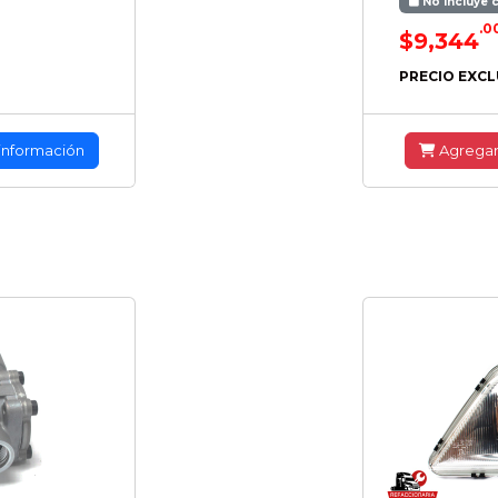
No incluye 
.0
$9,344
PRECIO EXCL
información
Agrega