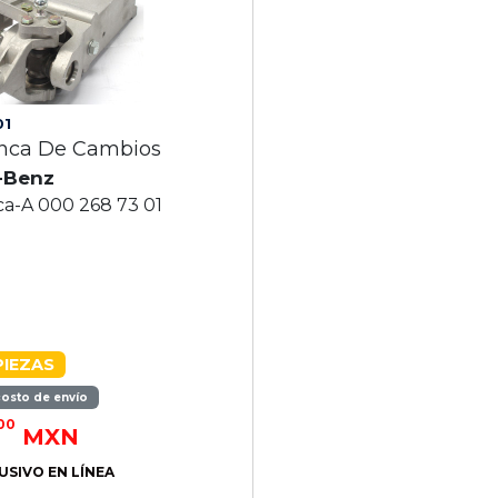
01
anca De Cambios
-Benz
ca-A 000 268 73 01
PIEZAS
costo de envío
00
MXN
USIVO EN LÍNEA