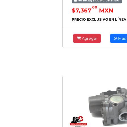
No incluye costo de envío
.00
$7,367
MXN
PRECIO EXCLUSIVO EN LÍNEA
Agregar
Más 