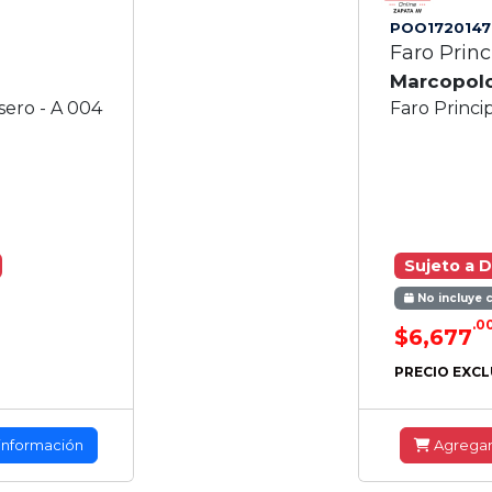
POO1720147
Faro Prin
Marcopol
sero - A 004
Faro Princi
Sujeto a D
No incluye 
.0
$6,677
PRECIO EXCL
información
Agrega