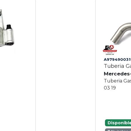
A979490031
Tuberia G
Mercedes
Tuberia Ga
03 19
Disponibl