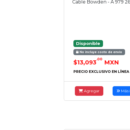
Cable Bowden - A 979 26
Disponible
No incluye costo de envío
.00
$13,093
MXN
PRECIO EXCLUSIVO EN LÍNEA
Agregar
Más 