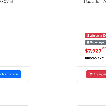
0 07 51
Radiador -A
Sujeto a D
No incluye 
.0
$7,927
PRECIO EXCL
información
Agrega