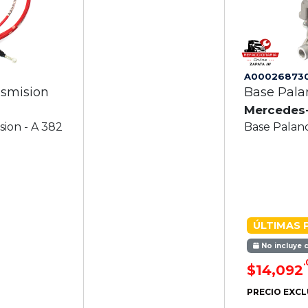
A00026873
nsmision
Base Pal
Mercedes
ion - A 382
Base Palan
ÚLTIMAS 
No incluye 
.
$14,092
PRECIO EXCL