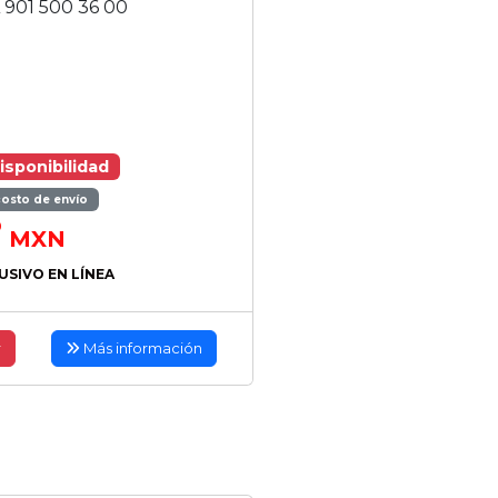
 901 500 36 00
isponibilidad
costo de envío
0
MXN
USIVO EN LÍNEA
r
Más información