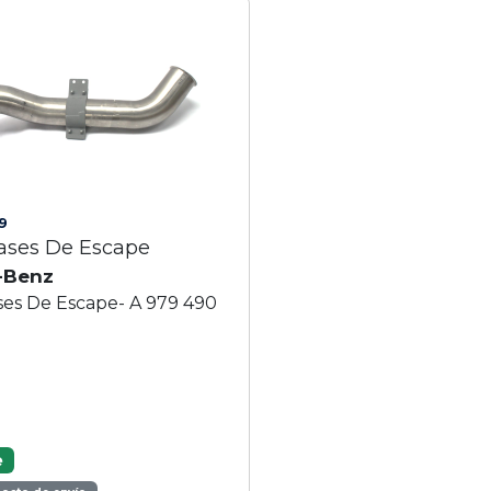
9
ases De Escape
-Benz
ses De Escape- A 979 490
e