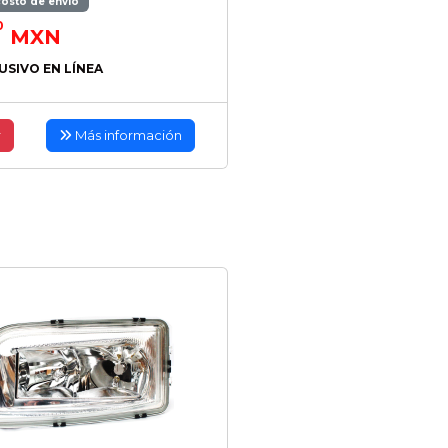
costo de envío
0
MXN
USIVO EN LÍNEA
r
Más información