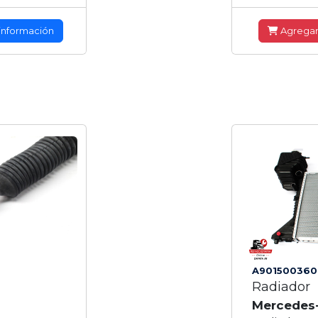
información
Agrega
A901500360
Radiador
Mercedes