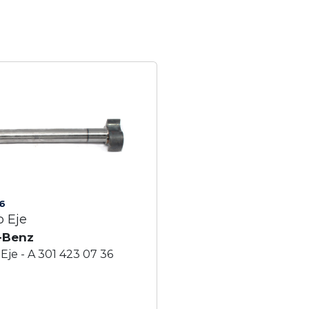
6
o Eje
-Benz
Eje - A 301 423 07 36