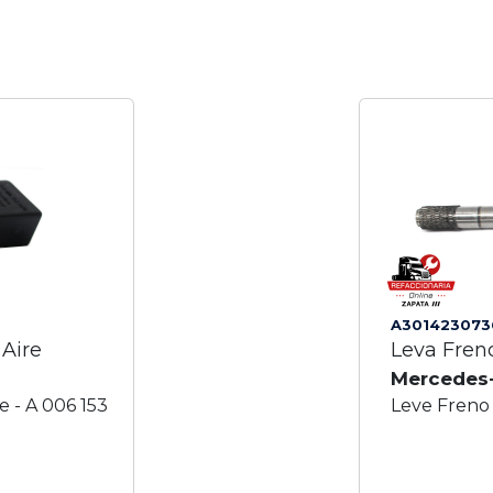
A301423073
 Aire
Leva Fren
Mercedes
e - A 006 153
Leve Freno 