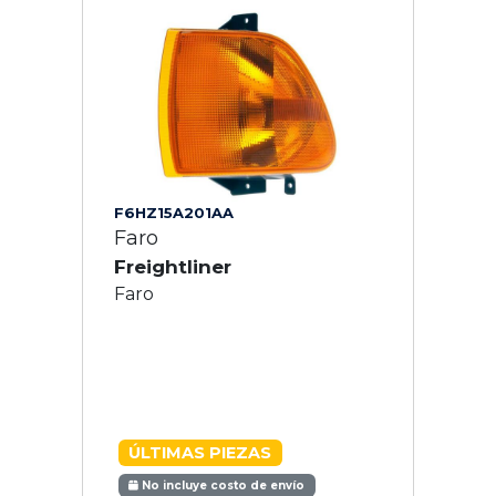
F6HZ15A201AA
Faro
Freightliner
Faro
ÚLTIMAS PIEZAS
No incluye costo de envío