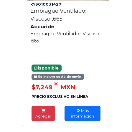
KYS010031427
Embrague Ventilador
Viscoso ,665
Accuride
Embrague Ventilador Viscoso
,665
Disponible
No incluye costo de envío
.00
$7,249
MXN
PRECIO EXCLUSIVO EN LÍNEA
Más
Agregar
información