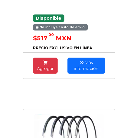
Disponible
No incluye costo de envío
.00
$517
MXN
PRECIO EXCLUSIVO EN LÍNEA
Más
Agregar
información