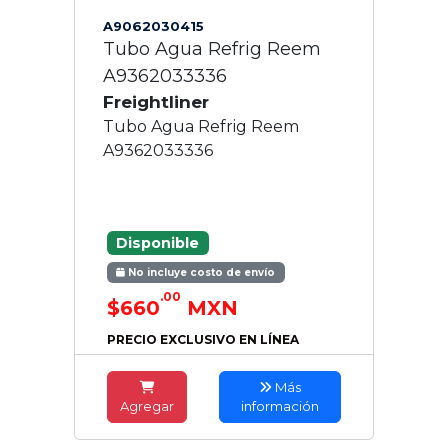
A9062030415
Tubo Agua Refrig Reem
A9362033336
Freightliner
Tubo Agua Refrig Reem
A9362033336
Disponible
No incluye costo de envío
.00
$660
MXN
PRECIO EXCLUSIVO EN LÍNEA
Más
Agregar
información