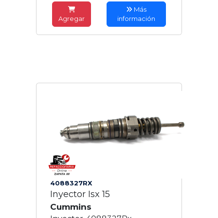
Más
Agregar
información
4088327RX
Inyector Isx 15
Cummins