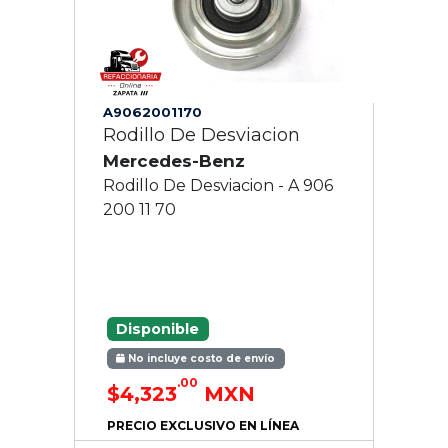
A9062001170
Rodillo De Desviacion
Mercedes-Benz
Rodillo De Desviacion - A 906
200 11 70
Disponible
No incluye costo de envío
.00
$4,323
MXN
PRECIO EXCLUSIVO EN LÍNEA