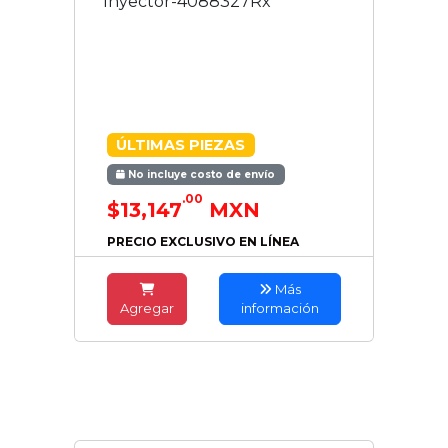
Inyector-4088327Rx
ÚLTIMAS PIEZAS
No incluye costo de envío
.00
$13,147
MXN
PRECIO EXCLUSIVO EN LÍNEA
Más
Agregar
información