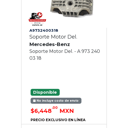
A9732400318
Soporte Motor Del.
Mercedes-Benz
Soporte Motor Del. - A 973 240
03 18
Disponible
No incluye costo de envío
.00
$6,448
MXN
PRECIO EXCLUSIVO EN LÍNEA