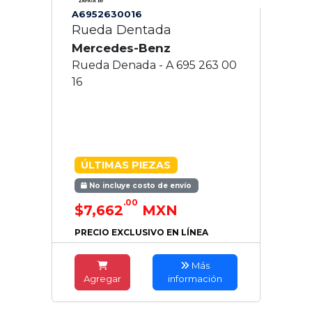
A6952630016
Rueda Dentada
Mercedes-Benz
Rueda Denada - A 695 263 00
16
ÚLTIMAS PIEZAS
No incluye costo de envío
.00
$7,662
MXN
PRECIO EXCLUSIVO EN LÍNEA
Más
Agregar
información