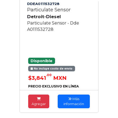
DDEA0111532728
Particulate Sensor
Detroit-Diesel
Particulate Sensor - Dde
A0111532728
Disponible
No incluye costo de envío
.00
$3,841
MXN
PRECIO EXCLUSIVO EN LÍNEA
Más
Agregar
información