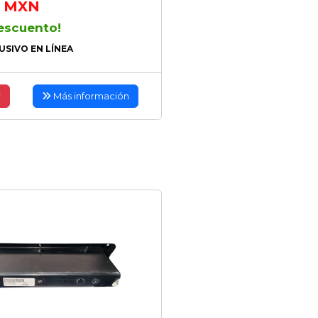
MXN
escuento!
USIVO EN LÍNEA
r
Más información