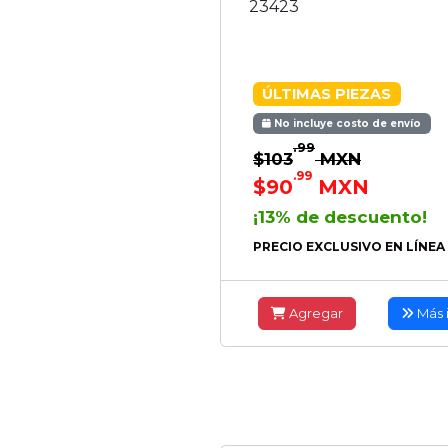
23423
ÚLTIMAS PIEZAS
No incluye costo de envío
.99
$103
MXN
.99
$90
MXN
¡13% de descuento!
PRECIO EXCLUSIVO EN LÍNEA
Agregar
Más 