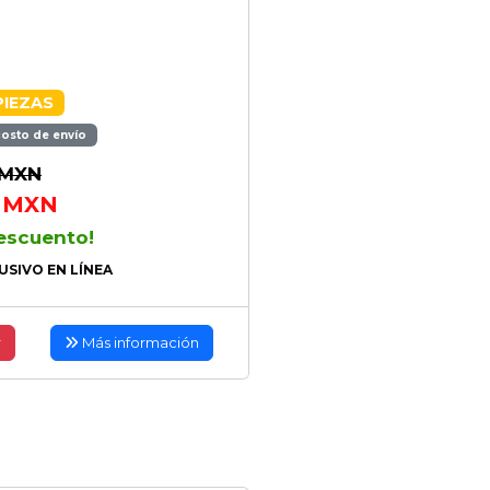
PIEZAS
costo de envío
MXN
MXN
escuento!
USIVO EN LÍNEA
r
Más información