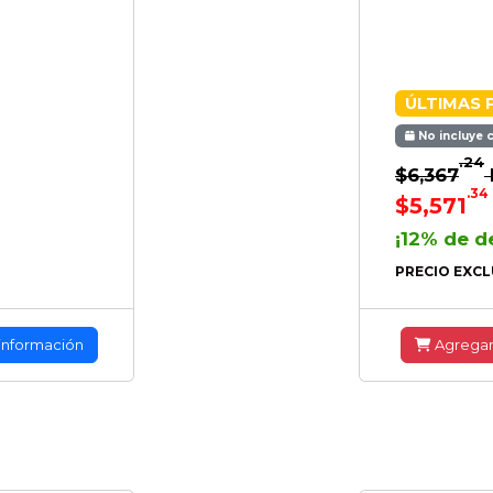
ÚLTIMAS 
No incluye 
.24
$6,367
.34
$5,571
¡12% de d
PRECIO EXCL
información
Agrega