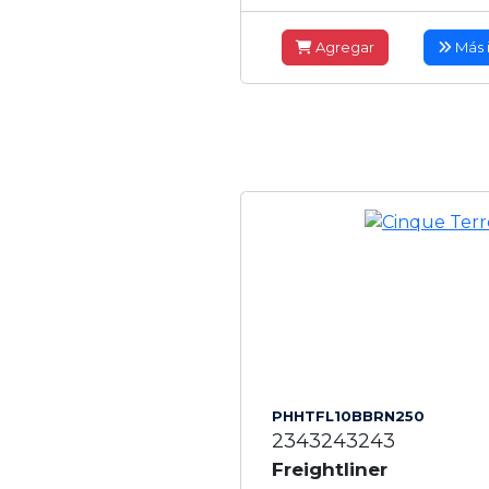
Agregar
Más 
PHHTFL10BBRN250
2343243243
Freightliner