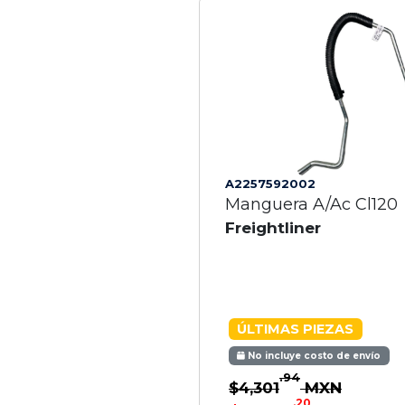
A2257592002
Manguera A/Ac Cl120
Freightliner
ÚLTIMAS PIEZAS
No incluye costo de envío
.94
$4,301
MXN
.20