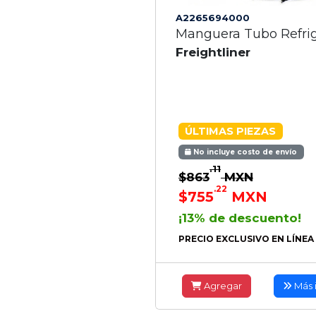
A2265694000
Manguera Tubo Refri
Freightliner
ÚLTIMAS PIEZAS
No incluye costo de envío
.11
$863
MXN
.22
$755
MXN
¡13% de descuento!
PRECIO EXCLUSIVO EN LÍNEA
Agregar
Más 