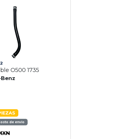
2
ible O500 1735
-Benz
PIEZAS
costo de envío
MXN