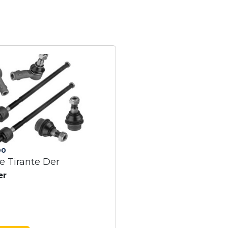
00
 Tirante Der
er