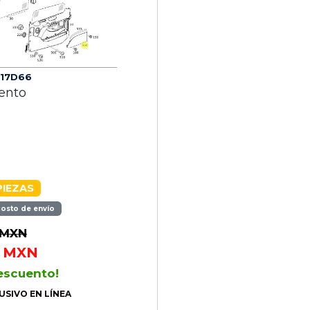
17D66
ento
PIEZAS
costo de envío
MXN
MXN
escuento!
USIVO EN LÍNEA