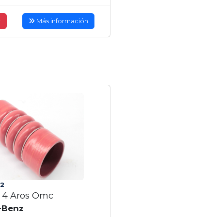
r
Más información
2
 4 Aros Omc
-Benz