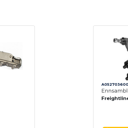
A05270360
Ennsamble
Freightlin