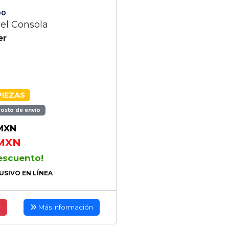
00
el Consola
er
PIEZAS
costo de envío
MXN
MXN
escuento!
USIVO EN LÍNEA
r
Más información