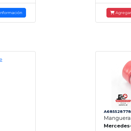
información
Agrega
A685528778
Manguera
Mercedes