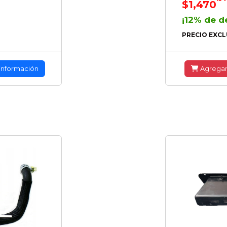
$1,470
¡12% de d
PRECIO EXCL
información
Agrega