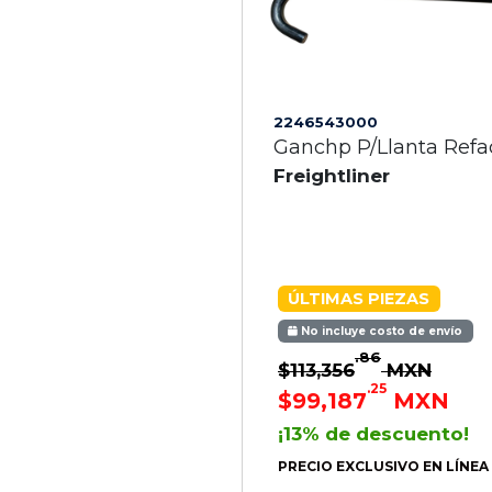
2246543000
Ganchp P/Llanta Refa
Freightliner
ÚLTIMAS PIEZAS
No incluye costo de envío
.86
$113,356
MXN
.25
$99,187
MXN
¡13% de descuento!
PRECIO EXCLUSIVO EN LÍNEA