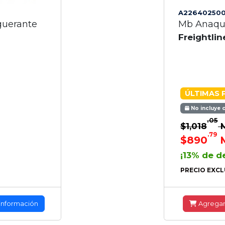
A22640250
guerante
Mb Anaqu
Freightlin
ÚLTIMAS 
No incluye 
.05
$1,018
.79
$890
¡13% de d
PRECIO EXCL
información
Agrega