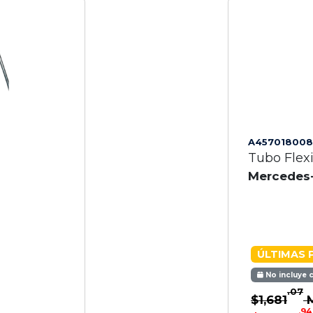
A457018008
Tubo Flex
Mercedes
ÚLTIMAS 
No incluye 
.07
$1,681
.94