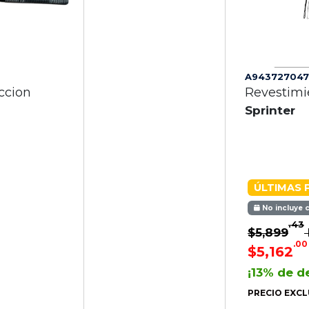
A943727047
ccion
Revestimi
Sprinter
ÚLTIMAS 
No incluye 
.43
$5,899
.00
$5,162
¡13% de d
PRECIO EXCL