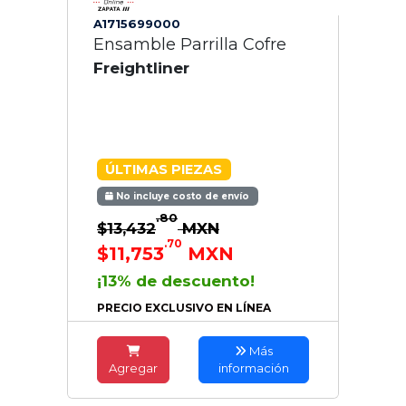
A1715699000
Ensamble Parrilla Cofre
Freightliner
ÚLTIMAS PIEZAS
No incluye costo de envío
.80
$13,432
MXN
.70
$11,753
MXN
¡13% de descuento!
PRECIO EXCLUSIVO EN LÍNEA
Más
Agregar
información