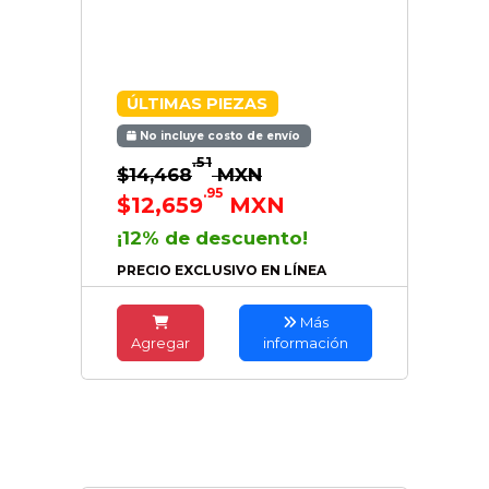
ÚLTIMAS PIEZAS
No incluye costo de envío
.51
$14,468
MXN
.95
$12,659
MXN
¡12% de descuento!
PRECIO EXCLUSIVO EN LÍNEA
Más
Agregar
información