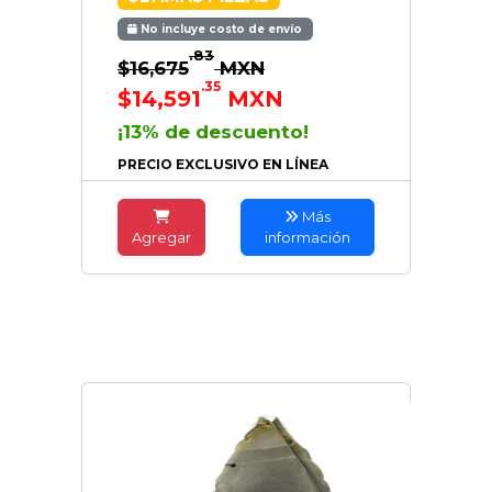
No incluye costo de envío
.83
$16,675
MXN
.35
$14,591
MXN
¡13% de descuento!
PRECIO EXCLUSIVO EN LÍNEA
Más
Agregar
información