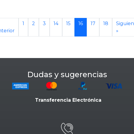
1
2
3
14
15
16
17
18
Siguien
terior
»
Dudas y sugerencias
Transferencia Electrónica