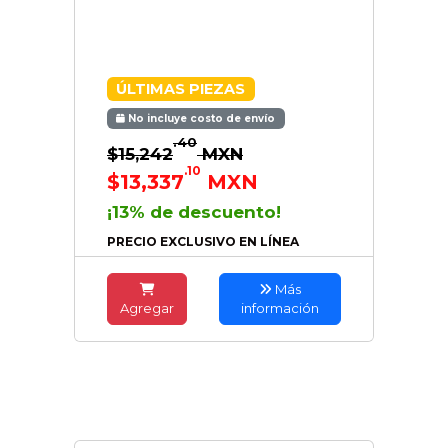
ÚLTIMAS PIEZAS
No incluye costo de envío
.40
$15,242
MXN
.10
$13,337
MXN
¡13% de descuento!
PRECIO EXCLUSIVO EN LÍNEA
Más
Agregar
información