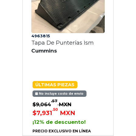
4963815
Tapa De Punterías Ism
Cummins
ÚLTIMAS PIEZAS
No incluye costo de envío
.57
$9,064
MXN
.50
$7,931
MXN
¡12% de descuento!
PRECIO EXCLUSIVO EN LÍNEA