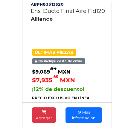
ABPN83313520
Ens. Ducto Final Aire Fld120
Alliance
ÚLTIMAS PIEZAS
No incluye costo de envío
.54
$9,069
MXN
.85
$7,935
MXN
¡12% de descuento!
PRECIO EXCLUSIVO EN LÍNEA
Más
Agregar
información