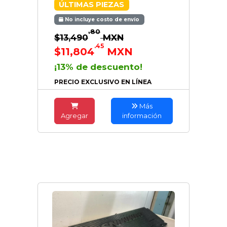
ÚLTIMAS PIEZAS
No incluye costo de envío
.80
$13,490
MXN
.45
$11,804
MXN
¡13% de descuento!
PRECIO EXCLUSIVO EN LÍNEA
Más
Agregar
información