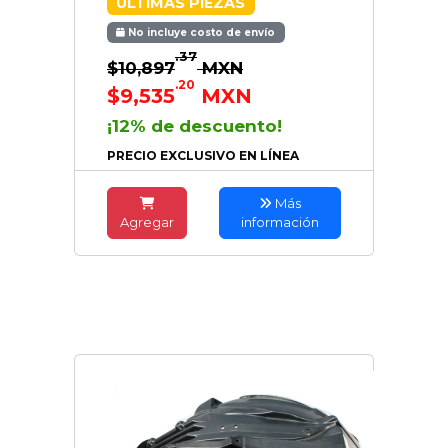
ÚLTIMAS PIEZAS
No incluye costo de envío
.37
$10,897
MXN
.20
$9,535
MXN
¡12% de descuento!
PRECIO EXCLUSIVO EN LÍNEA
Más
Agregar
información