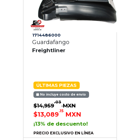
1714486000
Guardafango
Freightliner
ÚLTIMAS PIEZAS
No incluye costo de envío
.03
$14,959
MXN
.15
$13,089
MXN
¡13% de descuento!
PRECIO EXCLUSIVO EN LÍNEA