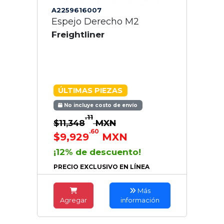
A2259616007
Espejo Derecho M2
Freightliner
ÚLTIMAS PIEZAS
No incluye costo de envío
.11
$11,348
MXN
.60
$9,929
MXN
¡12% de descuento!
PRECIO EXCLUSIVO EN LÍNEA
Más
Agregar
información