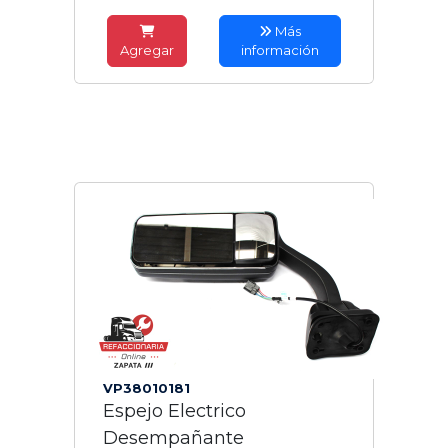
Más
Agregar
información
VP38010181
Espejo Electrico
Desempañante