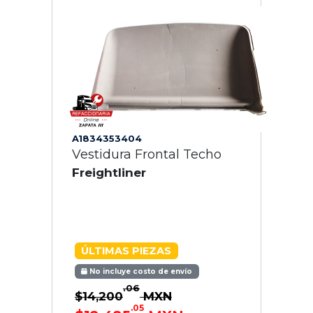
A1834353404
Vestidura Frontal Techo
Freightliner
ÚLTIMAS PIEZAS
No incluye costo de envío
.06
$14,200
MXN
.05