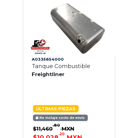
A0335654000
Tanque Combustible
Freightliner
ÚLTIMAS PIEZAS
No incluye costo de envío
.80
$11,460
MXN
.20
$10,028
MXN