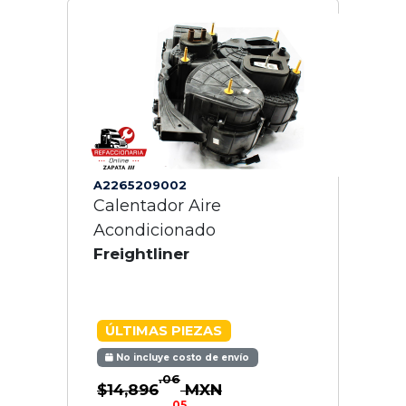
A2265209002
Calentador Aire
Acondicionado
Freightliner
ÚLTIMAS PIEZAS
No incluye costo de envío
.06
$14,896
MXN
.05