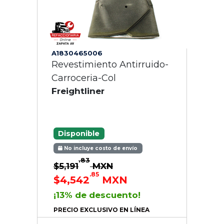
A1830465006
Revestimiento Antirruido-
Carroceria-Col
Freightliner
Disponible
No incluye costo de envío
.83
$5,191
MXN
.85
$4,542
MXN
¡13% de descuento!
PRECIO EXCLUSIVO EN LÍNEA