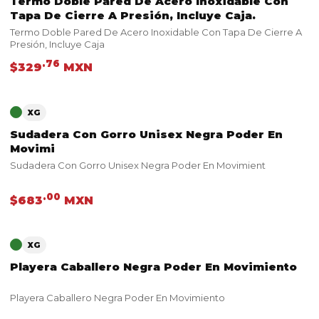
Termo Doble Pared De Acero Inoxidable Con
VER PRODUCTO
Tapa De Cierre A Presión, Incluye Caja.
Termo Doble Pared De Acero Inoxidable Con Tapa De Cierre A
Presión, Incluye Caja
.76
$329
MXN
VER PRODUCTO
XG
Sudadera Con Gorro Unisex Negra Poder En
Movimi
Sudadera Con Gorro Unisex Negra Poder En Movimient
.00
$683
MXN
VER PRODUCTO
XG
Playera Caballero Negra Poder En Movimiento
Playera Caballero Negra Poder En Movimiento