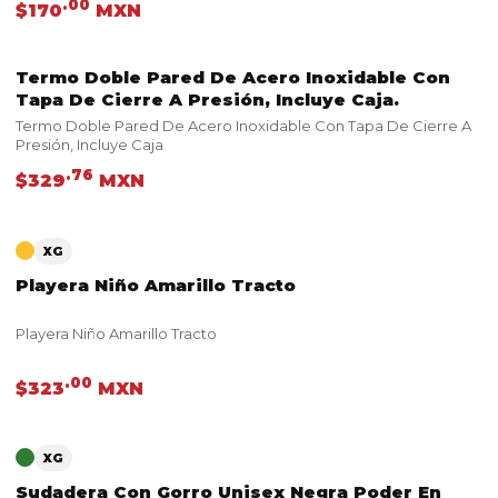
.00
$170
MXN
Termo Doble Pared De Acero Inoxidable Con
VER PRODUCTO
Tapa De Cierre A Presión, Incluye Caja.
Termo Doble Pared De Acero Inoxidable Con Tapa De Cierre A
Presión, Incluye Caja
.76
$329
MXN
VER PRODUCTO
XG
Playera Niño Amarillo Tracto
Playera Niño Amarillo Tracto
.00
$323
MXN
VER PRODUCTO
XG
Sudadera Con Gorro Unisex Negra Poder En