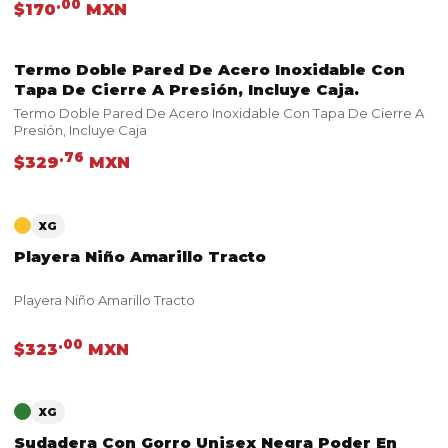
.00
$170
MXN
Termo Doble Pared De Acero Inoxidable Con
VER PRODUCTO
Tapa De Cierre A Presión, Incluye Caja.
Termo Doble Pared De Acero Inoxidable Con Tapa De Cierre A
Presión, Incluye Caja
.76
$329
MXN
VER PRODUCTO
XG
Playera Niño Amarillo Tracto
Playera Niño Amarillo Tracto
.00
$323
MXN
VER PRODUCTO
XG
Sudadera Con Gorro Unisex Negra Poder En