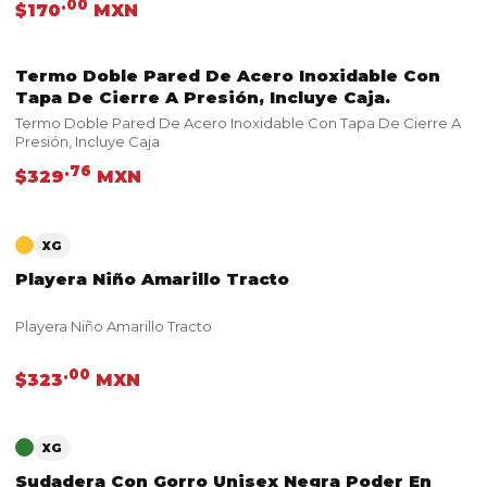
.00
$170
MXN
Termo Doble Pared De Acero Inoxidable Con
VER PRODUCTO
Tapa De Cierre A Presión, Incluye Caja.
Termo Doble Pared De Acero Inoxidable Con Tapa De Cierre A
Presión, Incluye Caja
.76
$329
MXN
VER PRODUCTO
XG
Playera Niño Amarillo Tracto
Playera Niño Amarillo Tracto
.00
$323
MXN
VER PRODUCTO
XG
Sudadera Con Gorro Unisex Negra Poder En