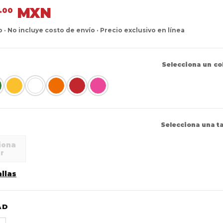
MXN
.00
o · No incluye costo de envío · Precio exclusivo en línea
Selecciona un co
Selecciona una ta
iona
or
allas
AD