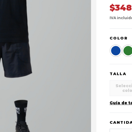
$348
IVA incluid
COLOR
TALLA
Selecc
col
Guía de t
CANTID