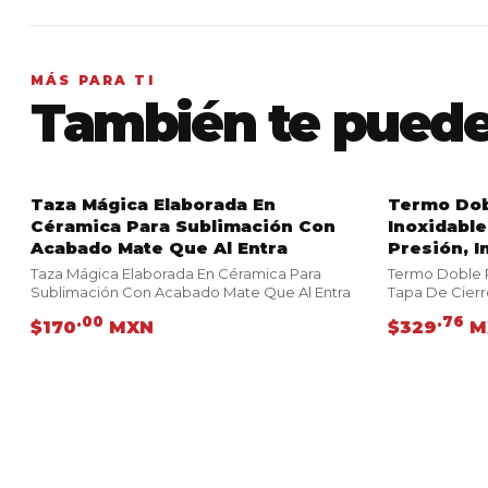
MÁS PARA TI
También te puede
Taza Mágica Elaborada En
Termo Dob
VER PRODUCTO
VER PROD
Céramica Para Sublimación Con
Inoxidable
Acabado Mate Que Al Entra
Presión, I
Taza Mágica Elaborada En Céramica Para
Termo Doble 
Sublimación Con Acabado Mate Que Al Entra
Tapa De Cierre
.00
.76
$170
MXN
$329
M