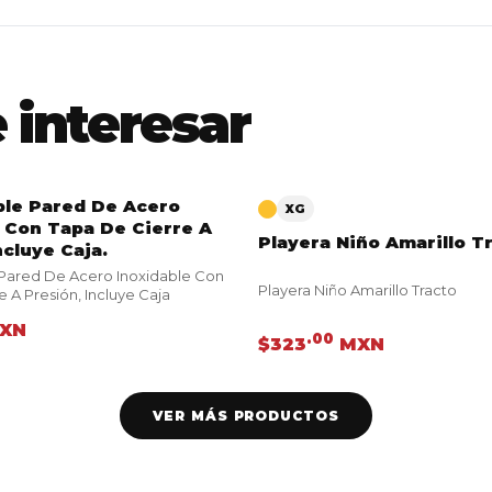
 interesar
le Pared De Acero
UCTO
VER PRODUCTO
XG
 Con Tapa De Cierre A
Playera Niño Amarillo T
ncluye Caja.
Pared De Acero Inoxidable Con
Playera Niño Amarillo Tracto
 A Presión, Incluye Caja
XN
.00
$323
MXN
VER MÁS PRODUCTOS