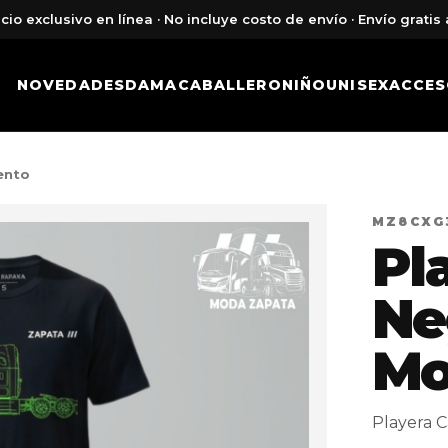
cio exclusivo en línea · No incluye costo de envío · Envío gratis 
NOVEDADES
DAMA
CABALLERO
NIÑO
UNISEX
ACCES
ento
MZ8CXG
Pl
Ne
Mo
Playera 