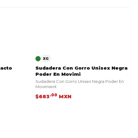
VER PRODUCTO
XG
racto
Sudadera Con Gorro Unisex Negra
Poder En Movimi
Sudadera Con Gorro Unisex Negra Poder En
Movimient
.00
$683
MXN