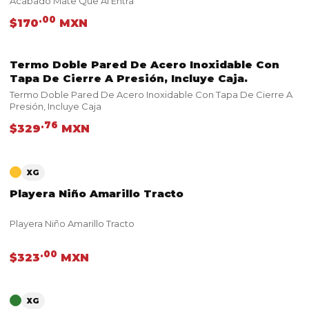
Acabado Mate Que Al Entra
.00
$170
MXN
Termo Doble Pared De Acero Inoxidable Con
VER PRODUCTO
Tapa De Cierre A Presión, Incluye Caja.
Termo Doble Pared De Acero Inoxidable Con Tapa De Cierre A
Presión, Incluye Caja
.76
$329
MXN
VER PRODUCTO
XG
Playera Niño Amarillo Tracto
Playera Niño Amarillo Tracto
.00
$323
MXN
VER PRODUCTO
XG