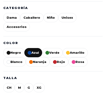
CATEGORÍA
Dama
Caballero
Niño
Unisex
Accesorios
COLOR
Negro
Azul
Verde
Amarillo
Blanco
Naranja
Rojo
Rosa
TALLA
CH
M
G
XG