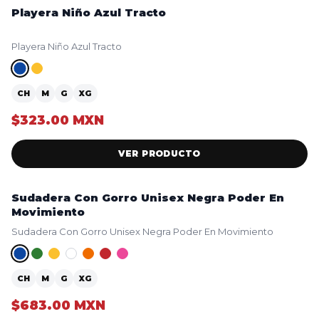
Playera Niño Azul Tracto
NUEVO
Playera Niño Azul Tracto
CH
M
G
XG
$323.00 MXN
VER PRODUCTO
Sudadera Con Gorro Unisex Negra Poder En
NUEVO
Movimiento
Sudadera Con Gorro Unisex Negra Poder En Movimiento
CH
M
G
XG
$683.00 MXN