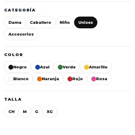
CATEGORÍA
Dama
Caballero
Niño
Unisex
Accesorios
COLOR
Negro
Azul
Verde
Amarillo
Blanco
Naranja
Rojo
Rosa
TALLA
CH
M
G
XG