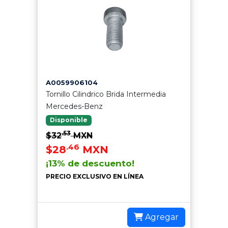
A0059906104
Tornillo Cilindrico Brida Intermedia
Mercedes-Benz
Disponible
.53
$32
MXN
.46
$28
MXN
¡13% de descuento!
PRECIO EXCLUSIVO EN LÍNEA
Agregar