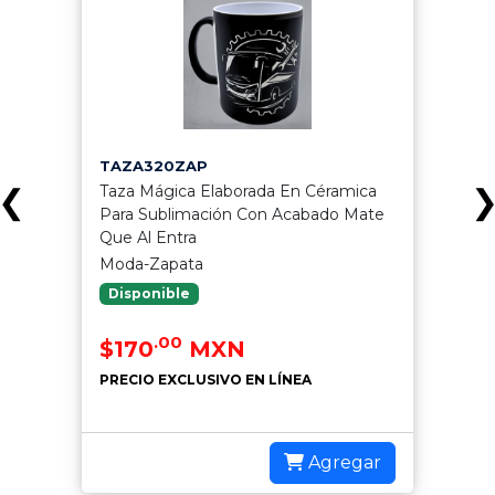
TAZA320ZAP
Taza Mágica Elaborada En Céramica
❮
Para Sublimación Con Acabado Mate
Que Al Entra
Moda-Zapata
Disponible
.00
$170
MXN
PRECIO EXCLUSIVO EN LÍNEA
Agregar