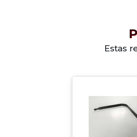
P
Estas r