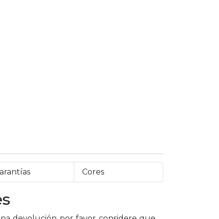
arantías
Cores
es
a devolución por favor considere que