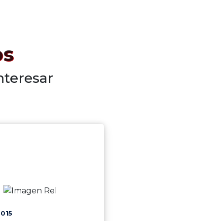
os
nteresar
015