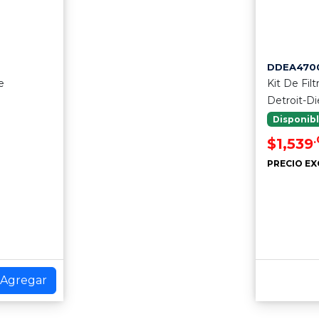
DDEA4700
e
Kit De Fil
Detroit-Di
Disponib
$1,539
PRECIO EX
Agregar