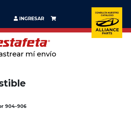
INGRESAR
astrear mí envío
stible
or 904-906