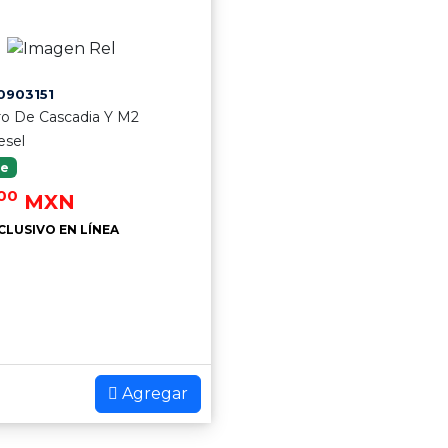
903151
tro De Cascadia Y M2
esel
le
.00
MXN
CLUSIVO EN LÍNEA
Agregar