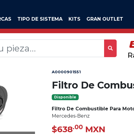
RCAS
TIPO DE SISTEMA
KITS
GRAN OUTLET
R
A0000901551
Filtro De Combu
Disponible
Filtro De Combustible Para Mot
Mercedes-Benz
.00
$638
MXN