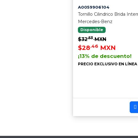
A0059906104
Tornillo Cilindrico Brida Int
Mercedes-Benz
Disponible
.53
$32
MXN
.46
$28
MXN
¡13% de descuento!
PRECIO EXCLUSIVO EN LÍNEA