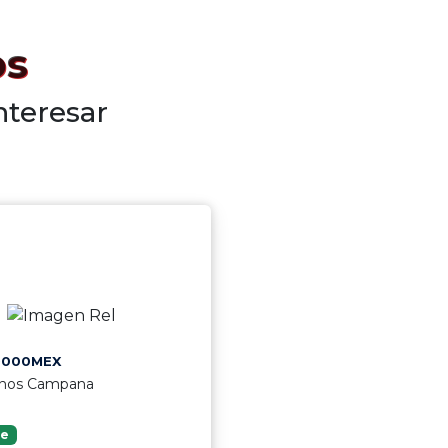
os
nteresar
9000MEX
enos Campana
le