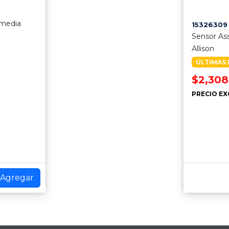
ermedia
15326309
Sensor As
Allison
ÚLTIMAS 
$2,308
PRECIO EX
Agregar