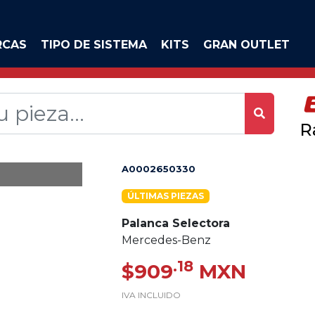
RCAS
TIPO DE SISTEMA
KITS
GRAN OUTLET
R
A0002650330
ÚLTIMAS PIEZAS
Palanca Selectora
Mercedes-Benz
.18
$909
MXN
IVA INCLUIDO