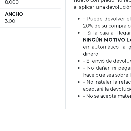
nuevo comprador lo req
8.000
al aplicar una devolució
ANCHO
-
Puede devolver el 
3.00
20% de su compra p
-
Si la caja al lleg
NINGÚN MOTIVO L
en automático
la 
dinero
-
El envió de devolu
-
No dañar ni pegar 
hace que sea sobre l
-
No instalar la refa
aceptará la devoluc
-
No se acepta materi