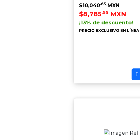
.63
$10,040
MXN
.55
$8,785
MXN
¡13% de descuento!
PRECIO EXCLUSIVO EN LÍNEA