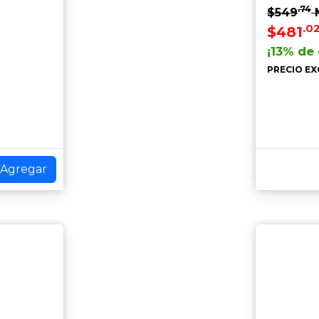
.74
$549
.0
$481
¡13% de
PRECIO EX
Agregar