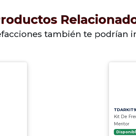
roductos Relacionad
efacciones también te podrían i
TDARKIT
Kit De Fr
Meritor
Disponib