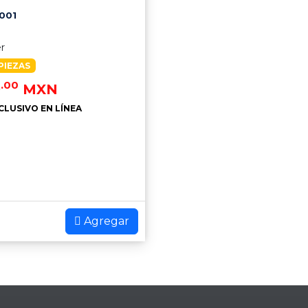
001
er
PIEZAS
.00
9
MXN
CLUSIVO EN LÍNEA
Agregar