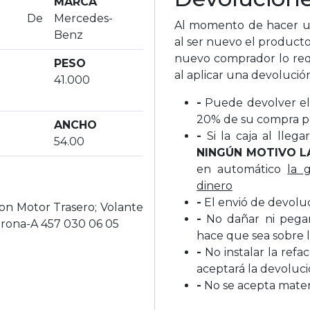
MARCA
a De
Mercedes-
Al momento de hacer un
Benz
al ser nuevo el producto
nuevo comprador lo req
PESO
al aplicar una devolució
41.000
-
Puede devolver el 
20% de su compra p
ANCHO
-
Si la caja al lleg
54.00
NINGÚN MOTIVO L
en automático
la 
dinero
-
El envió de devolu
n Motor Trasero; Volante
-
No dañar ni pegar 
rona-A 457 030 06 05
hace que sea sobre l
-
No instalar la refa
aceptará la devoluc
-
No se acepta materi