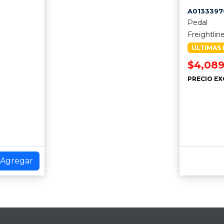
A0133397
Pedal
Freightlin
ÚLTIMAS 
$4,08
PRECIO EX
Agregar