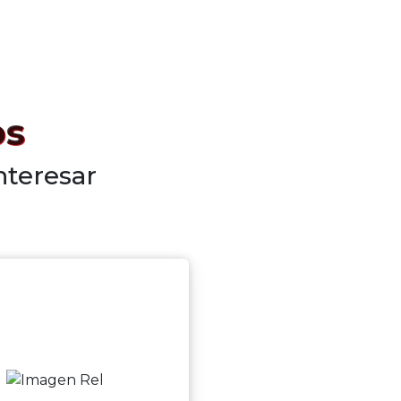
os
nteresar