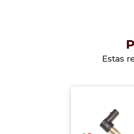
P
Estas r