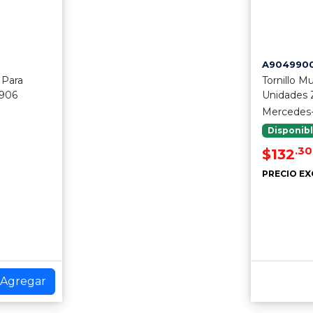
A904990
 Para
Tornillo M
 906
Unidades Z
Mercedes
Disponib
.30
$132
PRECIO EX
Agregar