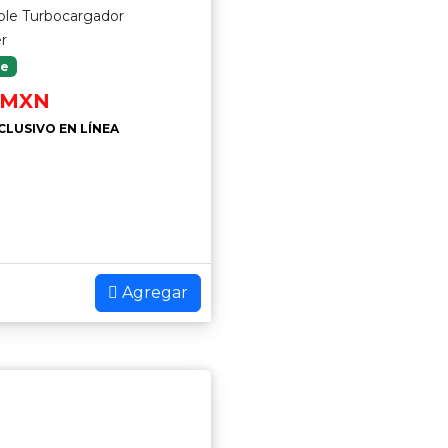
iple Turbocargador
er
le
MXN
CLUSIVO EN LÍNEA
Agregar