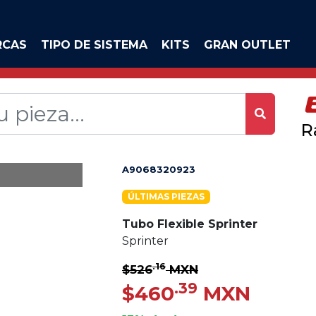
RCAS
TIPO DE SISTEMA
KITS
GRAN OUTLET
R
A9068320923
ÚLTIMAS PIEZAS
Tubo Flexible Sprinter
Sprinter
.16
$526
MXN
.39
$460
MXN