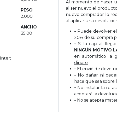
Al momento de hacer un
al ser nuevo el producto
PESO
nuevo comprador lo req
2.000
al aplicar una devolució
ANCHO
-
Puede devolver el 
35.00
20% de su compra p
-
Si la caja al lleg
NINGÚN MOTIVO L
en automático
la 
inter;
dinero
-
El envió de devolu
-
No dañar ni pegar 
hace que sea sobre l
-
No instalar la refa
aceptará la devoluc
-
No se acepta materi