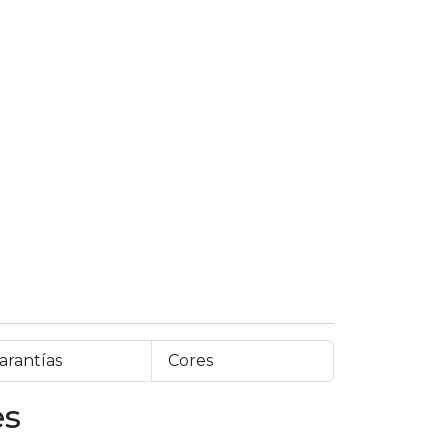
arantías
Cores
es