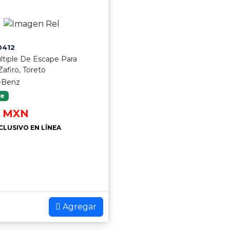
0412
ultiple De Escape Para
afiro, Toreto
-Benz
le
MXN
CLUSIVO EN LÍNEA
Agregar