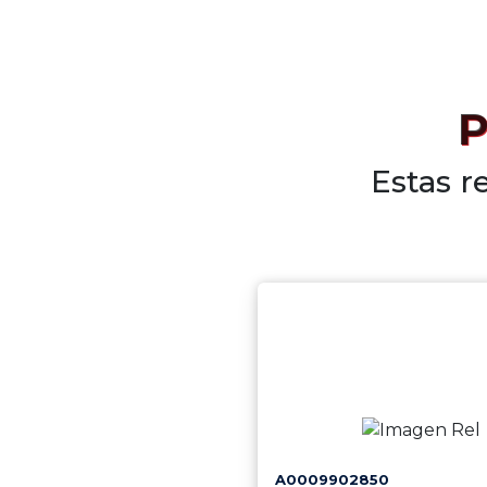
P
Estas r
A0009902850