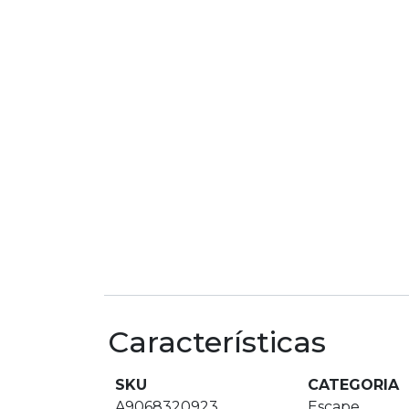
Características
SKU
CATEGORIA
A9068320923
Escape