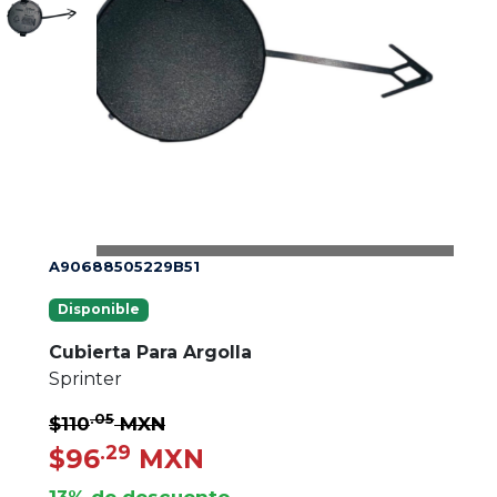
A90688505229B51
Disponible
Cubierta Para Argolla
Sprinter
.05
$110
MXN
.29
$96
MXN