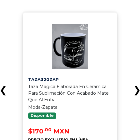
TAZA320ZAP
Taza Mágica Elaborada En Céramica
❮
Para Sublimación Con Acabado Mate
Que Al Entra
Moda-Zapata
Disponible
.00
$170
MXN
PRECIO EXCLUSIVO EN LÍNEA