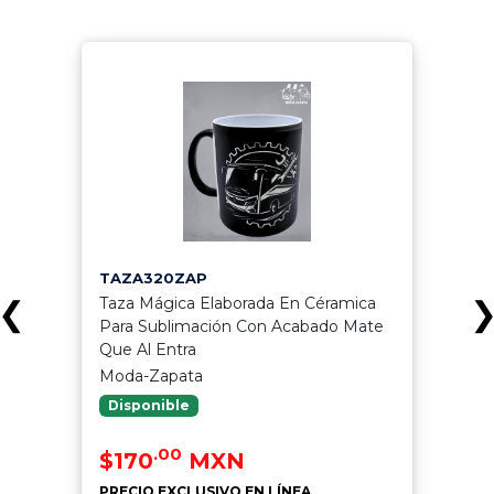
TAZA320ZAP
Taza Mágica Elaborada En Céramica
❮
Para Sublimación Con Acabado Mate
Que Al Entra
Moda-Zapata
Disponible
.00
$170
MXN
PRECIO EXCLUSIVO EN LÍNEA