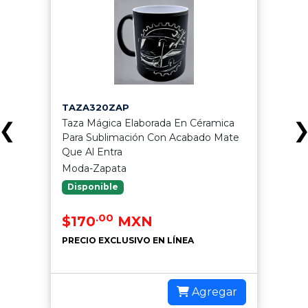
TERMO260
Termo Doble Pared De Acero
Inoxidable Con Tapa De Cierre A
Presión, Incluye Caja
Moda-Zapata
❮
Disponible
.76
$329
MXN
PRECIO EXCLUSIVO EN LÍNEA
Agregar