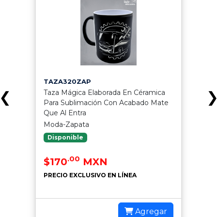
TAZA320ZAP
Taza Mágica Elaborada En Céramica
❮
Para Sublimación Con Acabado Mate
Que Al Entra
Moda-Zapata
Disponible
.00
$170
MXN
PRECIO EXCLUSIVO EN LÍNEA
Agregar