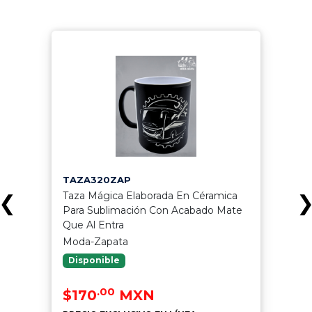
TAZA320ZAP
Taza Mágica Elaborada En Céramica
❮
Para Sublimación Con Acabado Mate
Que Al Entra
Moda-Zapata
Disponible
.00
$170
MXN