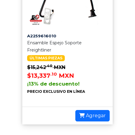
A2259616010
Ensamble Espejo Soporte
Freightliner
ÚLTIMAS PIEZAS
.40
$15,242
MXN
.10
$13,337
MXN
¡13% de descuento!
PRECIO EXCLUSIVO EN LÍNEA
Agregar