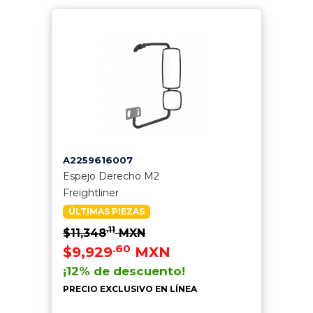
A2259616007
Espejo Derecho M2
Freightliner
ÚLTIMAS PIEZAS
.11
$11,348
MXN
.60
$9,929
MXN
¡12% de descuento!
PRECIO EXCLUSIVO EN LÍNEA