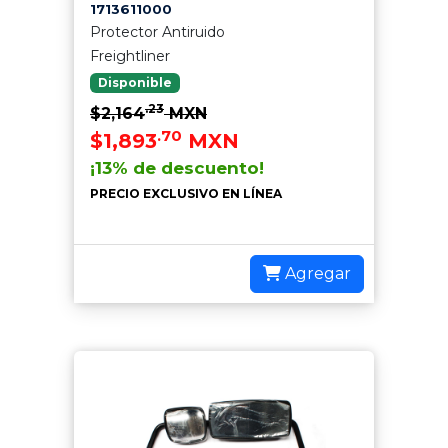
1713611000
Protector Antiruido
Freightliner
Disponible
.23
$2,164
MXN
.70
$1,893
MXN
¡13% de descuento!
PRECIO EXCLUSIVO EN LÍNEA
Agregar