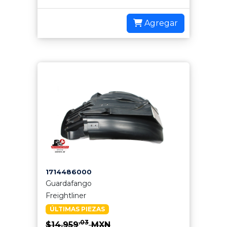
Agregar
1714486000
Guardafango
Freightliner
ÚLTIMAS PIEZAS
.03
$14,959
MXN