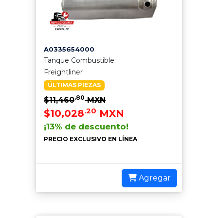
A0335654000
Tanque Combustible
Freightliner
ÚLTIMAS PIEZAS
.80
$11,460
MXN
.20
$10,028
MXN
¡13% de descuento!
PRECIO EXCLUSIVO EN LÍNEA
Agregar