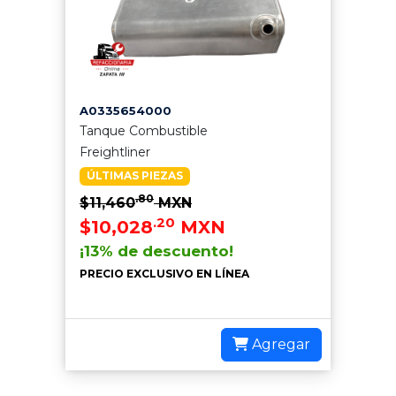
A0335654000
Tanque Combustible
Freightliner
ÚLTIMAS PIEZAS
.80
$11,460
MXN
.20
$10,028
MXN
¡13% de descuento!
PRECIO EXCLUSIVO EN LÍNEA
Agregar