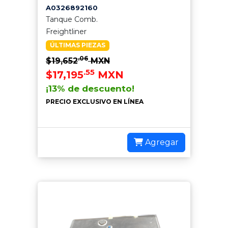
A0326892160
Tanque Comb.
Freightliner
ÚLTIMAS PIEZAS
.06
$19,652
MXN
.55
$17,195
MXN
¡13% de descuento!
PRECIO EXCLUSIVO EN LÍNEA
Agregar