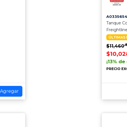
A033565
Tanque Co
Freightlin
ÚLTIMAS 
.
$11,460
$10,02
¡13% de
PRECIO EX
Agregar