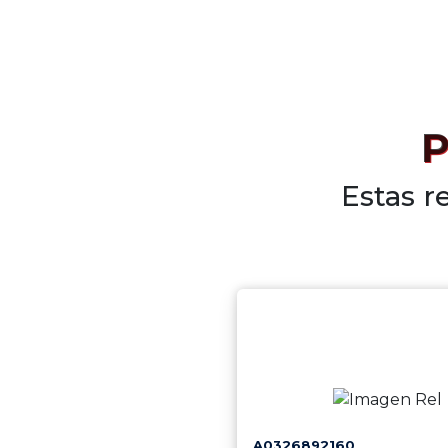
P
Estas r
A0326892160