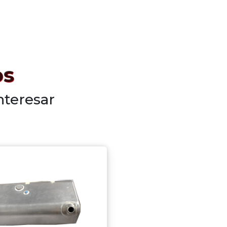
os
nteresar