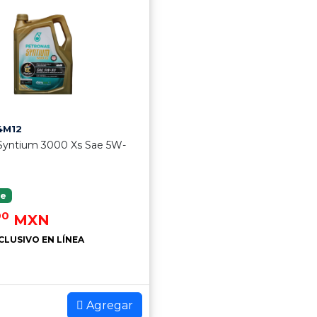
4M12
Syntium 3000 Xs Sae 5W-
le
00
MXN
CLUSIVO EN LÍNEA
Agregar