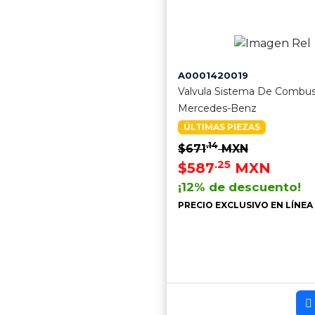
A0001420019
Valvula Sistema De Combus
Mercedes-Benz
ÚLTIMAS PIEZAS
.14
$671
MXN
.25
$587
MXN
¡12% de descuento!
PRECIO EXCLUSIVO EN LÍNEA