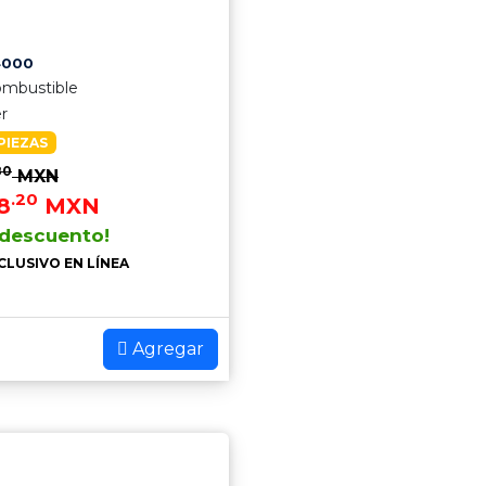
4000
mbustible
er
PIEZAS
80
MXN
.20
8
MXN
 descuento!
CLUSIVO EN LÍNEA
Agregar