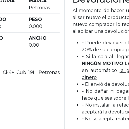
GORIA
MARCA
e
Petronas
Al momento de hacer un
al ser nuevo el producto
DO
PESO
nuevo comprador lo req
o
0.000
al aplicar una devolució
O
ANCHO
-
Puede devolver el 
0.00
20% de su compra p
-
Si la caja al lleg
NINGÚN MOTIVO L
en automático
la 
 Ci-4+ Cub 19L; Petronas
dinero
-
El envió de devolu
-
No dañar ni pegar 
hace que sea sobre l
-
No instalar la refa
aceptará la devoluc
-
No se acepta materi