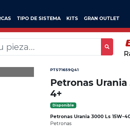
RCAS
TIPO DE SISTEMA
KITS
GRAN OUTLET
R
PTS71659Q41
Petronas Urania
4+
Disponible
Petronas Urania 3000 Ls 15W-40
Petronas