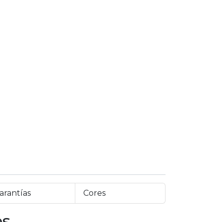
arantías
Cores
es