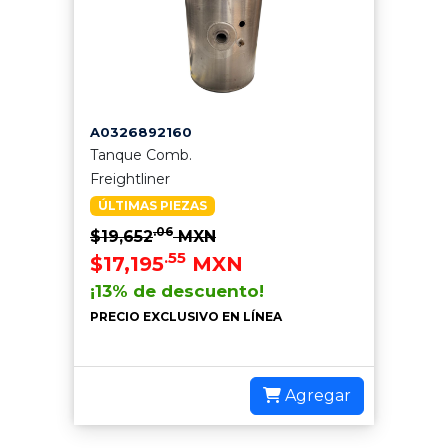
A0326892160
Tanque Comb.
Freightliner
ÚLTIMAS PIEZAS
.06
$19,652
MXN
.55
$17,195
MXN
¡13% de descuento!
PRECIO EXCLUSIVO EN LÍNEA
Agregar