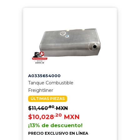
A0335654000
Tanque Combustible
Freightliner
ÚLTIMAS PIEZAS
.80
$11,460
MXN
.20
$10,028
MXN
¡13% de descuento!
PRECIO EXCLUSIVO EN LÍNEA