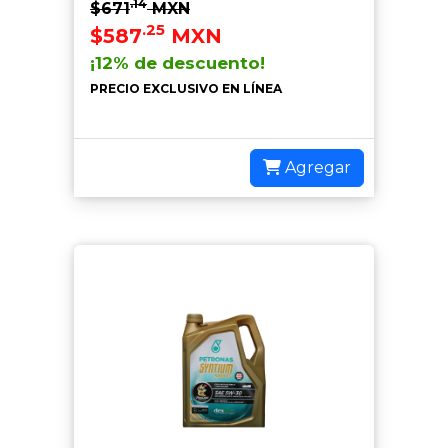
.14
$671
MXN
.25
$587
MXN
¡12% de descuento!
PRECIO EXCLUSIVO EN LÍNEA
Agregar