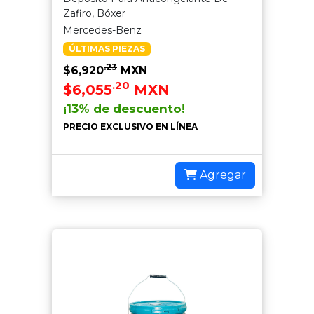
Zafiro, Bóxer
Mercedes-Benz
ÚLTIMAS PIEZAS
.23
$6,920
MXN
.20
$6,055
MXN
¡13% de descuento!
PRECIO EXCLUSIVO EN LÍNEA
Agregar