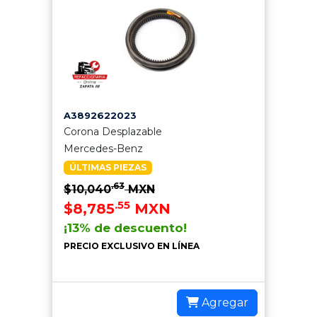
A3892622023
Corona Desplazable
Mercedes-Benz
ÚLTIMAS PIEZAS
.63
$10,040
MXN
.55
$8,785
MXN
¡13% de descuento!
PRECIO EXCLUSIVO EN LÍNEA
Agregar