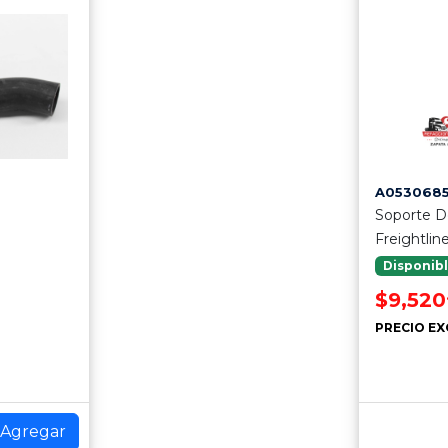
A053068
Soporte D
Freightlin
Disponib
$9,520
PRECIO EX
Agregar