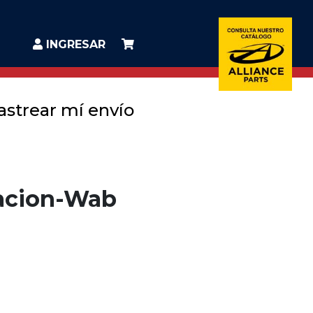
INGRESAR
astrear mí envío
acion-Wab