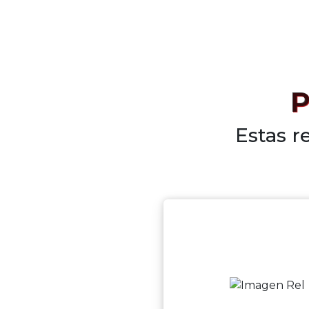
P
Estas r