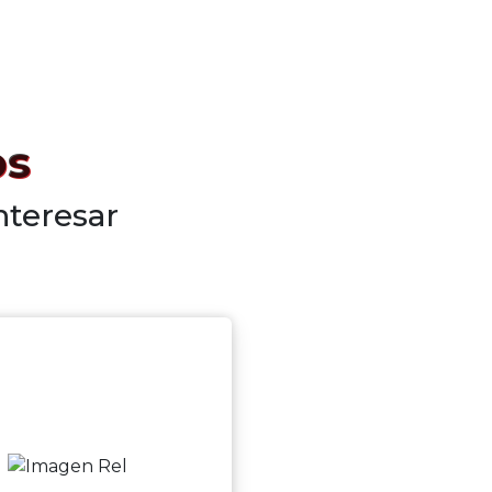
os
nteresar