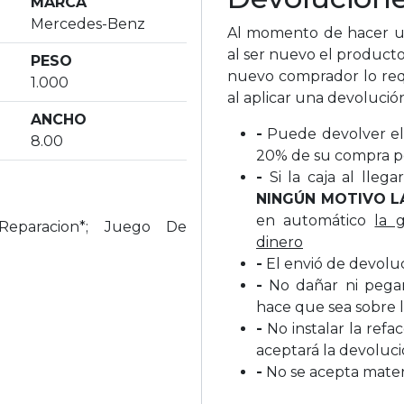
MARCA
Mercedes-Benz
Al momento de hacer un
al ser nuevo el producto
PESO
nuevo comprador lo req
1.000
al aplicar una devolució
ANCHO
-
Puede devolver el 
8.00
20% de su compra p
-
Si la caja al lleg
NINGÚN MOTIVO L
en automático
la 
eparacion*; Juego De
dinero
-
El envió de devolu
-
No dañar ni pegar 
hace que sea sobre l
-
No instalar la refa
aceptará la devoluc
-
No se acepta materi