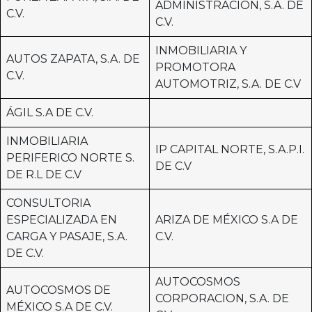
ADMINISTRACION, S.A. DE
C.V.
C.V.
INMOBILIARIA Y
AUTOS ZAPATA, S.A. DE
PROMOTORA
C.V.
AUTOMOTRIZ, S.A. DE C.V
ÁGIL S.A DE C.V.
INMOBILIARIA
IP CAPITAL NORTE, S.A.P.I.
PERIFERICO NORTE S.
DE C.V
DE R.L DE C.V
CONSULTORIA
ESPECIALIZADA EN
ARIZA DE MÉXICO S.A DE
CARGA Y PASAJE, S.A.
C.V.
DE C.V.
AUTOCOSMOS
AUTOCOSMOS DE
CORPORACION, S.A. DE
MÉXICO S.A DE C.V.