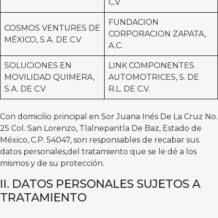
C.V
FUNDACION
COSMOS VENTURES DE
CORPORACION ZAPATA,
MÉXICO, S.A. DE C.V
A.C.
SOLUCIONES EN
LINK COMPONENTES
MOVILIDAD QUIMERA,
AUTOMOTRICES, S. DE
S.A. DE C.V
R.L. DE C.V.
Con domicilio principal en Sor Juana Inés De La Cruz No.
25 Col. San Lorenzo, Tlalnepantla De Baz, Estado de
México, C.P. 54047, son responsables de recabar sus
datos personales,del tratamiento que se le dé a los
mismos y de su protección.
II. DATOS PERSONALES SUJETOS A
TRATAMIENTO