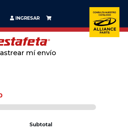
INGRESAR
astrear mí envío
0
Subtotal