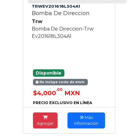
TRWEV201618L304A1
Bomba De Direccion
Trw
Bomba De Direccion-Trw
Ev201618L304A1
Disponible
No incluye costo de envío
.00
$4,000
MXN
PRECIO EXCLUSIVO EN LÍNEA
Más
Agregar
información