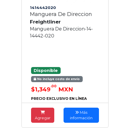
1414442020
Manguera De Direccion
Freightliner
Manguera De Direccion-14-
14442-020
Disponible
No incluye costo de envío
.00
$1,349
MXN
PRECIO EXCLUSIVO EN LÍNEA
Más
Agregar
información