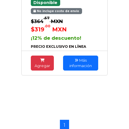
Disponible
No incluye costo de envío
.57
$364
MXN
.00
$319
MXN
¡12% de descuento!
PRECIO EXCLUSIVO EN LÍNEA
Más
Agregar
información
1