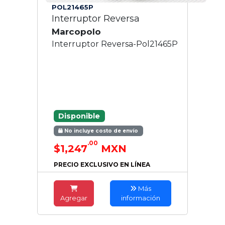
POL21465P
Interruptor Reversa
Marcopolo
Interruptor Reversa-Pol21465P
Disponible
No incluye costo de envío
.00
$1,247
MXN
PRECIO EXCLUSIVO EN LÍNEA
Más
Agregar
información