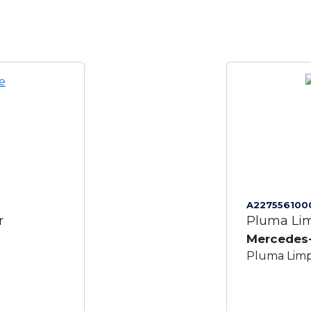
A227556100
r
Pluma Lim
Mercedes
Pluma Limp