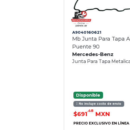
A9040160621
Mb Junta Para Tapa A
Puente 90
Mercedes-Benz
Junta Para Tapa Metalic
Disponible
No incluye costo de envío
.48
$691
MXN
PRECIO EXCLUSIVO EN LÍNEA