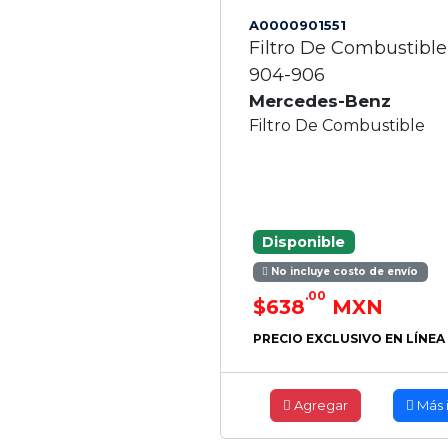
A0000901551
Filtro De Combustible
904-906
Mercedes-Benz
Filtro De Combustible
Disponible
No incluye costo de envío
.00
$638
MXN
PRECIO EXCLUSIVO EN LÍNEA
Agregar
Más 