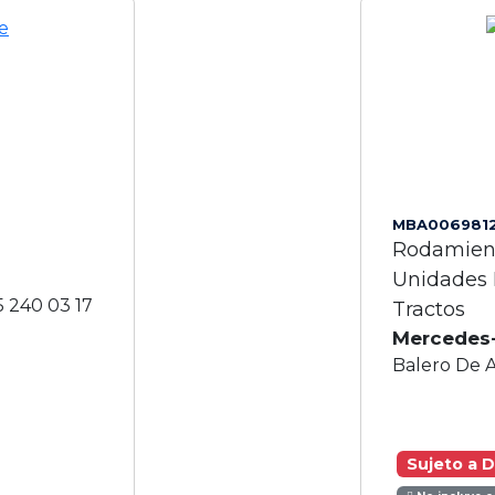
MBA006981
Rodamient
Unidades 
5 240 03 17
Tractos
Mercedes
Balero De 
Sujeto a D