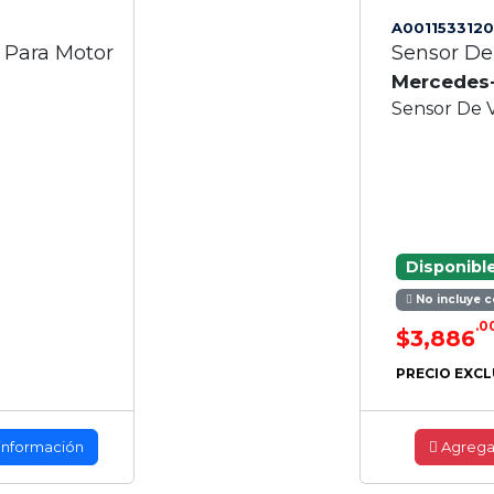
A0011533120
 Para Motor
Sensor De
Mercedes
Sensor De 
Disponibl
No incluye c
.0
$3,886
PRECIO EXCL
información
Agrega