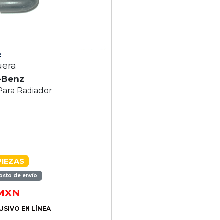
2
era
-Benz
ara Radiador
PIEZAS
osto de envío
MXN
USIVO EN LÍNEA