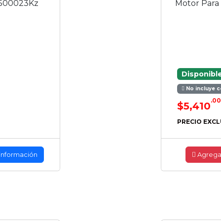
73500023Kz
Motor Para
Disponibl
No incluye c
.00
$5,410
PRECIO EXCL
información
Agrega