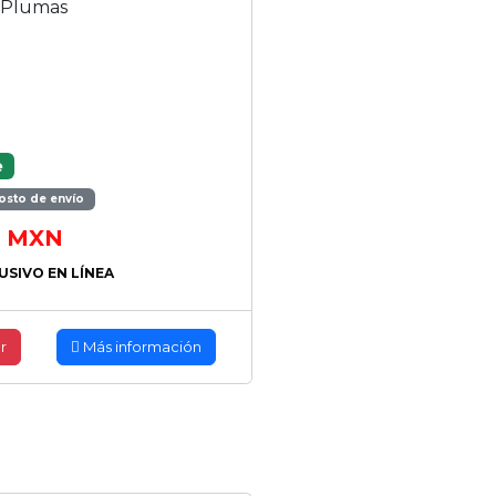
 Plumas
e
osto de envío
MXN
USIVO EN LÍNEA
r
Más información