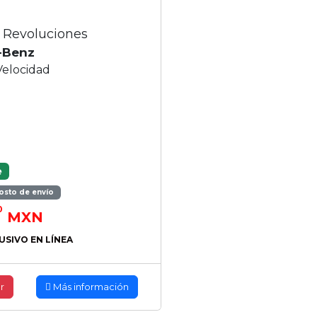
 Revoluciones
-Benz
Velocidad
e
osto de envío
0
MXN
USIVO EN LÍNEA
r
Más información