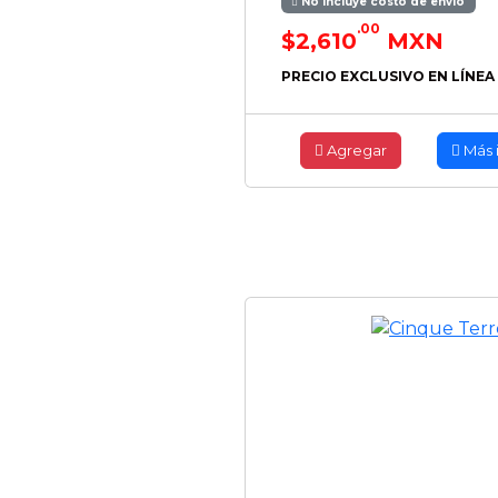
No incluye costo de envío
.00
$2,610
MXN
PRECIO EXCLUSIVO EN LÍNEA
Agregar
Más 