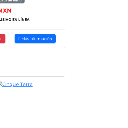
osto de envío
MXN
USIVO EN LÍNEA
r
Más información