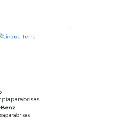
0
piaparabrisas
-Benz
iaparabrisas