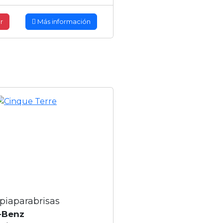
r
Más información
piaparabrisas
-Benz