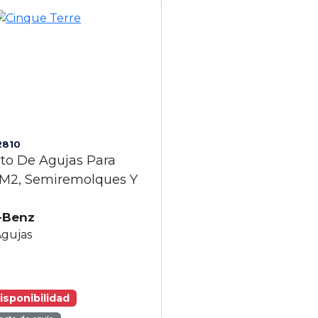
2810
o De Agujas Para
M2, Semiremolques Y
-Benz
Agujas
isponibilidad