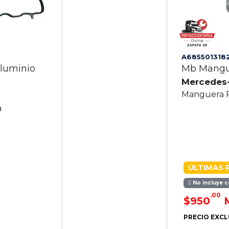
A685501318
luminio
Mb Mangu
Mercedes
Manguera P
a
ÚLTIMAS 
No incluye c
.00
$950
PRECIO EXCL