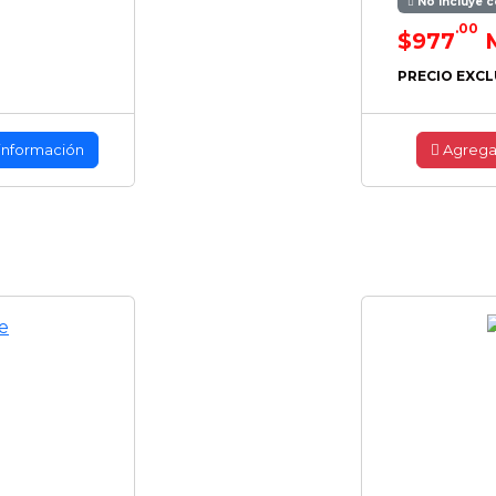
No incluye c
.00
$977
PRECIO EXCL
información
Agrega