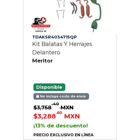
TDAKSR4034715QP
Kit Balatas Y Herrajes
Delantero
Meritor
Disponible
No incluye costo de envío
.40
$3,758
MXN
.60
$3,288
MXN
¡13% de descuento!
PRECIO EXCLUSIVO EN LÍNEA