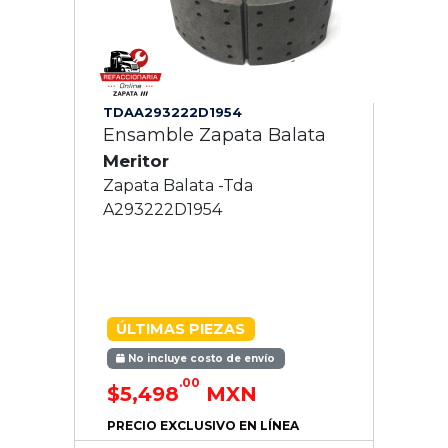
TDAA293222D1954
Ensamble Zapata Balata
Meritor
Zapata Balata -Tda
A293222D1954
ÚLTIMAS PIEZAS
No incluye costo de envío
.00
$5,498
MXN
PRECIO EXCLUSIVO EN LÍNEA