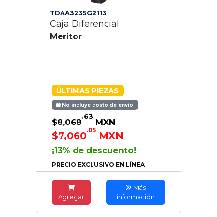
TDAA3235G2113
Caja Diferencial
Meritor
ÚLTIMAS PIEZAS
No incluye costo de envío
.63
$8,068
MXN
.05
$7,060
MXN
¡13% de descuento!
PRECIO EXCLUSIVO EN LÍNEA
Más
Agregar
información