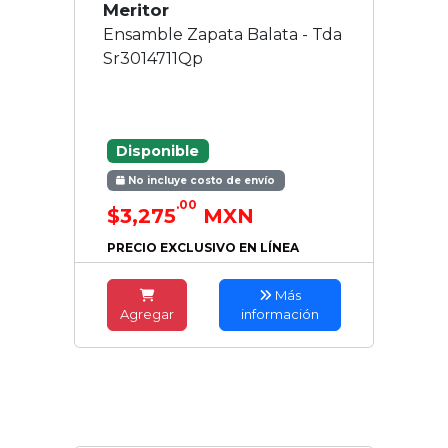
Meritor
Ensamble Zapata Balata - Tda
Sr3014711Qp
Disponible
No incluye costo de envío
.00
$3,275
MXN
PRECIO EXCLUSIVO EN LÍNEA
Más
Agregar
información