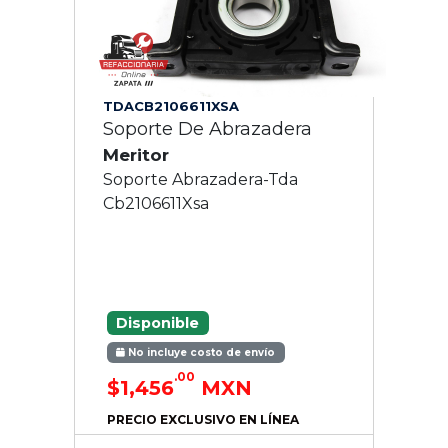
TDACB2106611XSA
Soporte De Abrazadera
Meritor
Soporte Abrazadera-Tda
Cb2106611Xsa
Disponible
No incluye costo de envío
.00
$1,456
MXN
PRECIO EXCLUSIVO EN LÍNEA