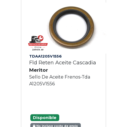
TDAA1205V1556
Fld Reten Aceite Cascadia
Meritor
Sello De Aceite Frenos-Tda
A1205V1556
Disponible
No incluye costo de envío