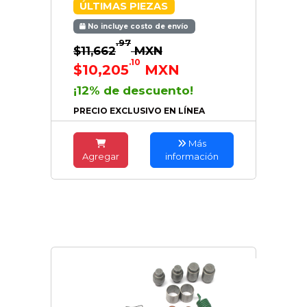
ÚLTIMAS PIEZAS
No incluye costo de envío
.97
$11,662
MXN
.10
$10,205
MXN
¡12% de descuento!
PRECIO EXCLUSIVO EN LÍNEA
Más
Agregar
información