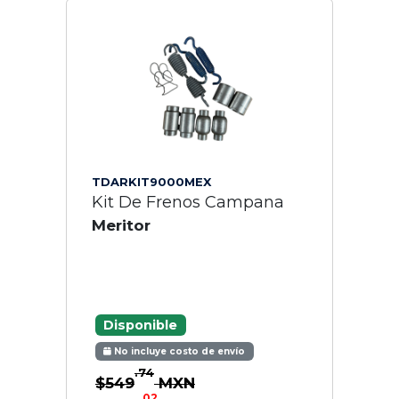
TDARKIT9000MEX
Kit De Frenos Campana
Meritor
Disponible
No incluye costo de envío
.74
$549
MXN
.02