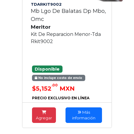
TDARKIT9002
Mb Lgo De Balatas Dp Mbo,
Omc
Meritor
Kit De Reparacion Menor-Tda
Rkit9002
Disponible
No incluye costo de envío
.00
$5,152
MXN
PRECIO EXCLUSIVO EN LÍNEA
Más
Agregar
información