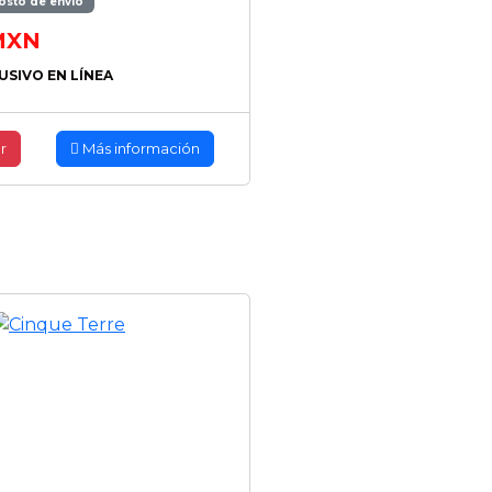
osto de envío
XN
USIVO EN LÍNEA
r
Más información