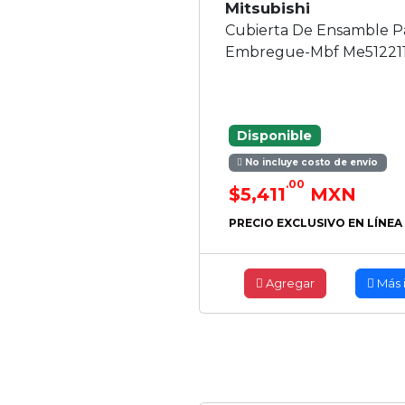
Mitsubishi
Cubierta De Ensamble P
Embregue-Mbf Me51221
Disponible
No incluye costo de envío
.00
$5,411
MXN
PRECIO EXCLUSIVO EN LÍNEA
Agregar
Más 