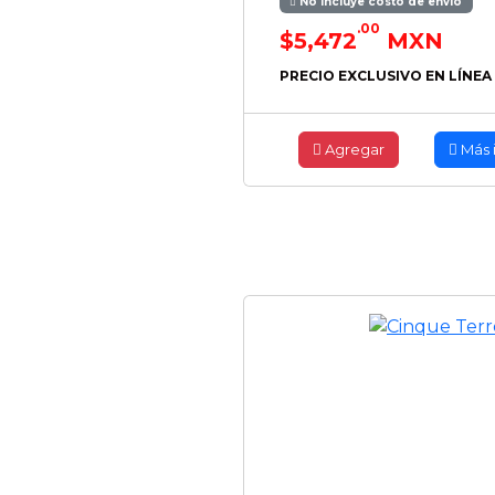
No incluye costo de envío
.00
$5,472
MXN
PRECIO EXCLUSIVO EN LÍNEA
Agregar
Más 