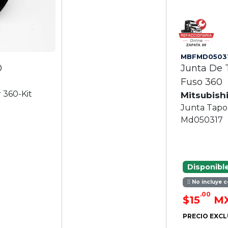
MBFMD0503
0
Junta De 
Fuso 360
 360-Kit
Mitsubish
Junta Tapo
Md050317
Disponibl
No incluye c
.00
$15
M
PRECIO EXCL