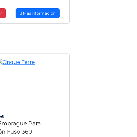
r
Más información
96
Embrague Para
ón Fuso 360