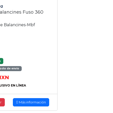
02
Balancines Fuso 360
i
De Balancines-Mbf
e
osto de envío
XN
USIVO EN LÍNEA
r
Más información