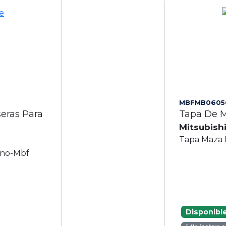
MBFMB0605
eras Para
Tapa De M
Mitsubish
Tapa Maza
eno-Mbf
Disponibl