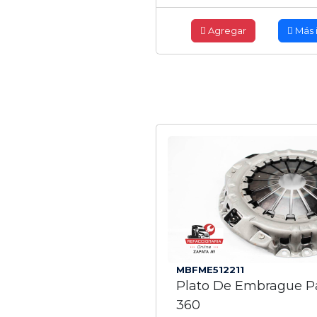
Agregar
Más 
MBFME512211
Plato De Embrague P
360