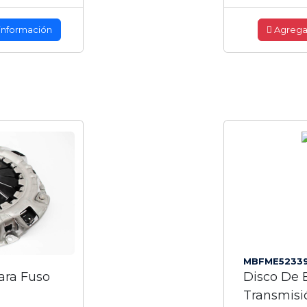
información
Agrega
MBFME5233
ara Fuso
Disco De 
Transmisi