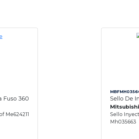
MBFMH0356
a Fuso 360
Sello De 
Mitsubish
bf Me624211
Sello Inye
Mh035663