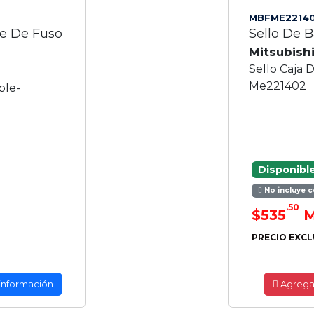
MBFME2214
e De Fuso
Sello De 
Mitsubish
Sello Caja 
Me221402
ble-
Disponibl
No incluye c
.50
$535
M
PRECIO EXCL
información
Agrega