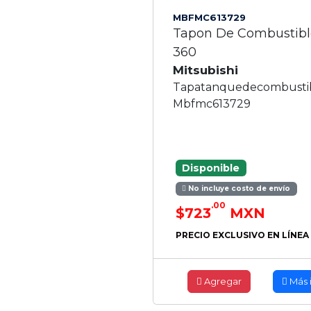
MBFMC613729
Tapon De Combustibl
360
Mitsubishi
Tapatanquedecombusti
Mbfmc613729
Disponible
No incluye costo de envío
.00
$723
MXN
PRECIO EXCLUSIVO EN LÍNEA
Agregar
Más 