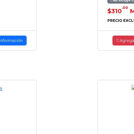
No incluye c
.00
$310
M
PRECIO EXCL
información
Agrega