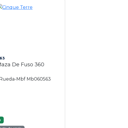
63
aza De Fuso 360
i
 Rueda-Mbf Mb060563
e