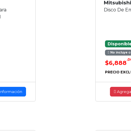
Mitsubish
ara
Disco De 
1
Disponibl
No incluye c
.0
$6,888
PRECIO EXCL
información
Agrega