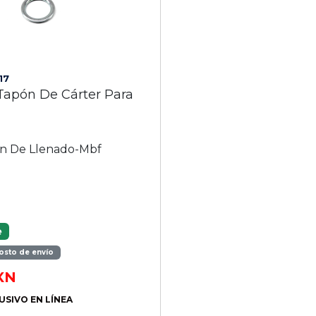
17
Tapón De Cárter Para
i
n De Llenado-Mbf
e
osto de envío
XN
USIVO EN LÍNEA