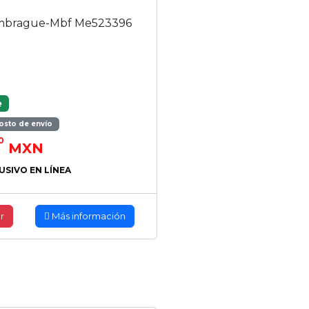
i
Embrague-Mbf Me523396
e
osto de envío
0
MXN
USIVO EN LÍNEA
r
Más información