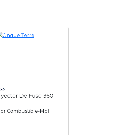
63
Inyector De Fuso 360
i
ctor Combustible-Mbf