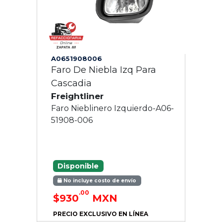
A0651908006
Faro De Niebla Izq Para
Cascadia
Freightliner
Faro Nieblinero Izquierdo-A06-
51908-006
Disponible
No incluye costo de envío
.00
$930
MXN
PRECIO EXCLUSIVO EN LÍNEA