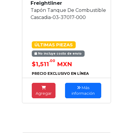
Freightliner
Tapón Tanque De Combustible
Cascadia-03-37017-000
ÚLTIMAS PIEZAS
No incluye costo de envío
.00
$1,511
MXN
PRECIO EXCLUSIVO EN LÍNEA
Más
Agregar
información