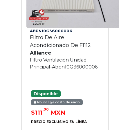
ABPN10G36000006
Filtro De Aire
Acondicionado De Fl112
Alliance
Filtro Ventilación Unidad
Principal-Abpn10G36000006
Disponible
No incluye costo de envío
.00
$111
MXN
PRECIO EXCLUSIVO EN LÍNEA