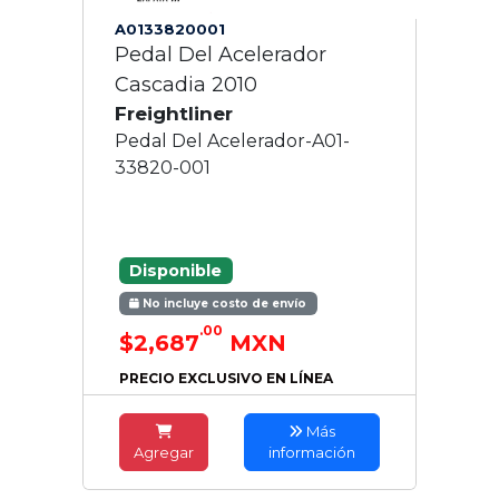
A0133820001
Pedal Del Acelerador
Cascadia 2010
Freightliner
Pedal Del Acelerador-A01-
33820-001
Disponible
No incluye costo de envío
.00
$2,687
MXN
PRECIO EXCLUSIVO EN LÍNEA
Más
Agregar
información