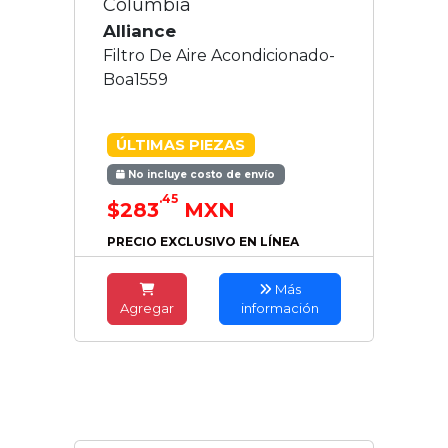
Columbia
Alliance
Filtro De Aire Acondicionado-
Boa1559
ÚLTIMAS PIEZAS
No incluye costo de envío
.45
$283
MXN
PRECIO EXCLUSIVO EN LÍNEA
Más
Agregar
información