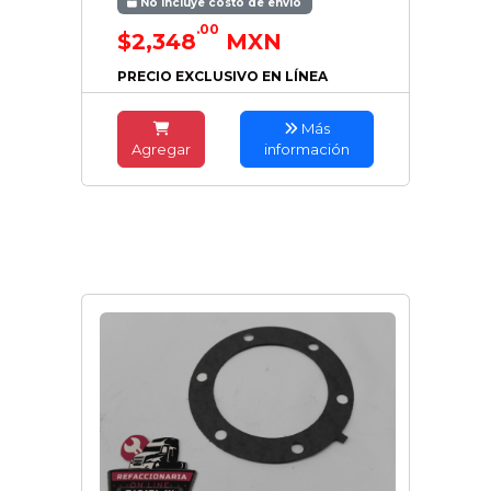
No incluye costo de envío
.00
$2,348
MXN
PRECIO EXCLUSIVO EN LÍNEA
Más
Agregar
información