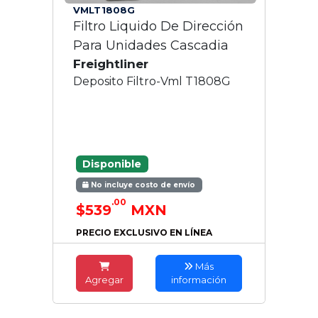
VMLT1808G
Filtro Liquido De Dirección
Para Unidades Cascadia
Freightliner
Deposito Filtro-Vml T1808G
Disponible
No incluye costo de envío
.00
$539
MXN
PRECIO EXCLUSIVO EN LÍNEA
Más
Agregar
información