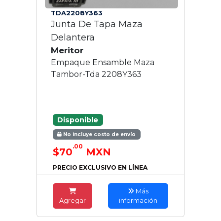
TDA2208Y363
Junta De Tapa Maza
Delantera
Meritor
Empaque Ensamble Maza
Tambor-Tda 2208Y363
Disponible
No incluye costo de envío
.00
$70
MXN
PRECIO EXCLUSIVO EN LÍNEA
Más
Agregar
información