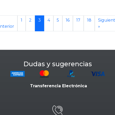
1
2
3
4
5
16
17
18
Siguien
nterior
»
Dudas y sugerencias
Transferencia Electrónica