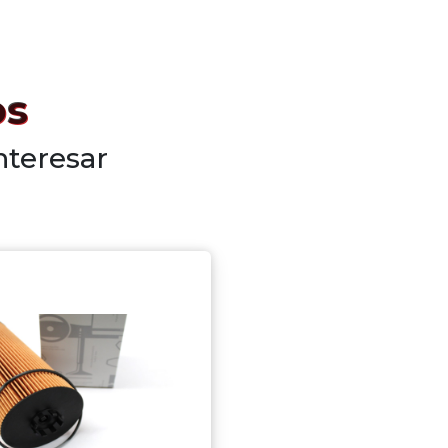
os
nteresar