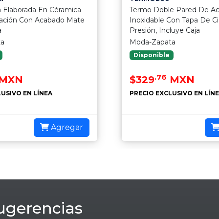
 Elaborada En Céramica
Termo Doble Pared De A
mación Con Acabado Mate
Inoxidable Con Tapa De Ci
a
Presión, Incluye Caja
ta
Moda-Zapata
Disponible
.76
MXN
$329
MXN
USIVO EN LÍNEA
PRECIO EXCLUSIVO EN LÍN
Agregar
ugerencias