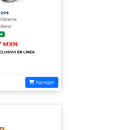
0209
iltrante
-Benz
le
0
MXN
CLUSIVO EN LÍNEA
Agregar