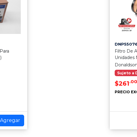
DNP55076
 Para
Filtro De
)
Unidades
Donaldso
Sujeto a 
.0
$261
PRECIO EX
Agregar