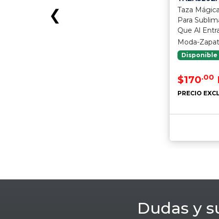
Taza Mágica
❮
Para Subli
Que Al Entr
Moda-Zapa
Disponible
.00
$170
PRECIO EXCL
Dudas y s