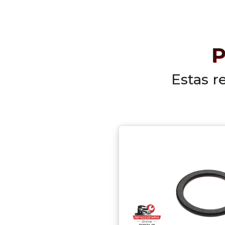
P
Estas r