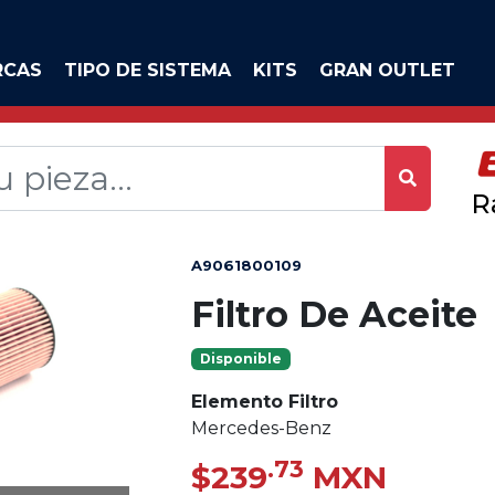
RCAS
TIPO DE SISTEMA
KITS
GRAN OUTLET
R
A9061800109
Filtro De Aceite
Disponible
Elemento Filtro
Mercedes-Benz
.73
$239
MXN