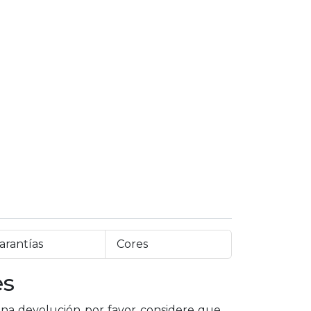
arantías
Cores
es
a devolución por favor considere que