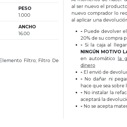
al ser nuevo el producto
PESO
nuevo comprador lo req
1.000
al aplicar una devolució
ANCHO
-
Puede devolver el 
16.00
20% de su compra p
-
Si la caja al lleg
NINGÚN MOTIVO L
en automático
la 
lemento Filtro; Filtro De
dinero
-
El envió de devolu
-
No dañar ni pegar 
hace que sea sobre l
-
No instalar la refa
aceptará la devoluc
-
No se acepta materi