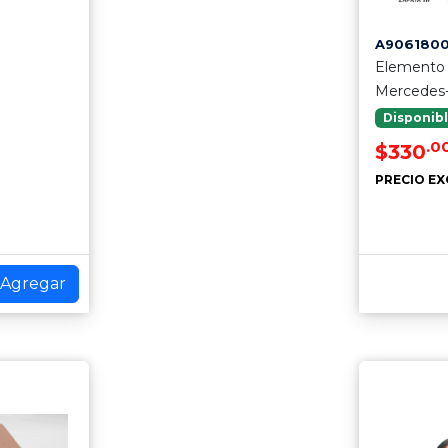
A906180
Elemento F
Mercedes
Disponib
.0
$330
PRECIO EX
Agregar