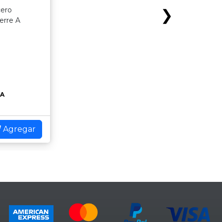
cero
❯
erre A
EA
Agregar