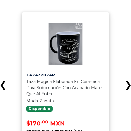
TAZA320ZAP
Taza Mágica Elaborada En Céramica
❮
Para Sublimación Con Acabado Mate
Que Al Entra
Moda-Zapata
Disponible
.00
$170
MXN