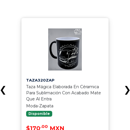
TAZA320ZAP
Taza Mágica Elaborada En Céramica
❮
Para Sublimación Con Acabado Mate
Que Al Entra
Moda-Zapata
Disponible
.00
$170
MXN