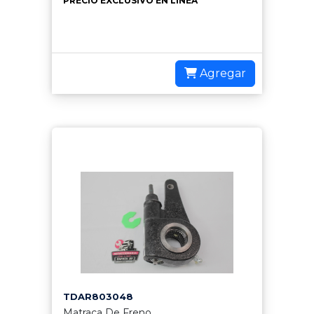
PRECIO EXCLUSIVO EN LÍNEA
Agregar
TDAR803048
Matraca De Freno