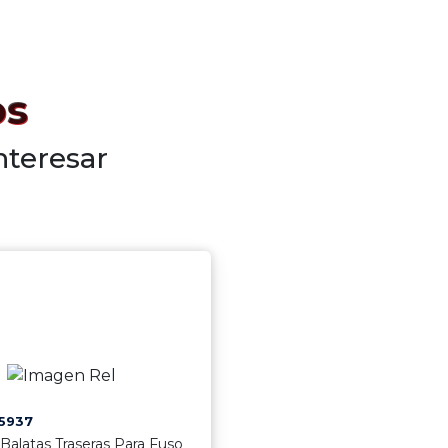
os
nteresar
5937
Balatas Traseras Para Fuso