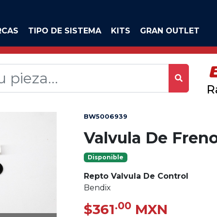
RCAS
TIPO DE SISTEMA
KITS
GRAN OUTLET
R
BW5006939
Valvula De Fren
Disponible
Repto Valvula De Control
Bendix
.00
$361
MXN