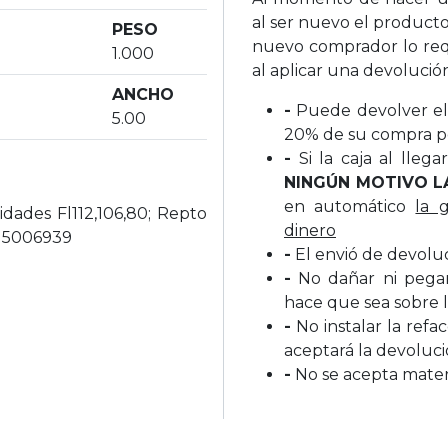
al ser nuevo el producto
PESO
nuevo comprador lo req
1.000
al aplicar una devolució
ANCHO
-
Puede devolver el 
5.00
20% de su compra p
-
Si la caja al lleg
NINGÚN MOTIVO L
en automático
la 
dades Fl112,106,80; Repto
dinero
w 5006939
-
El envió de devolu
-
No dañar ni pegar 
hace que sea sobre l
-
No instalar la refa
aceptará la devoluc
-
No se acepta materi