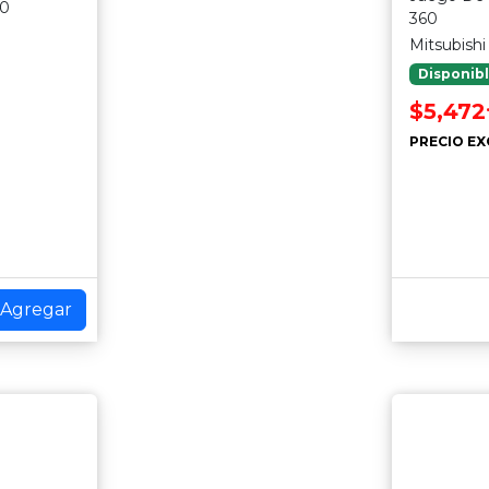
80
360
Mitsubishi
Disponib
$5,472
PRECIO EX
Agregar