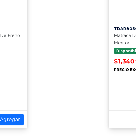
TDAR803
 De Freno
Matraca D
Meritor
Disponib
$1,340
PRECIO EX
Agregar