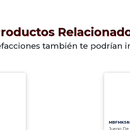
roductos Relacionad
efacciones también te podrían i
MBFMK58
Juego De 