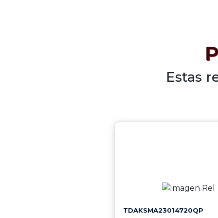
P
Estas r
TDAKSMA23014720QP