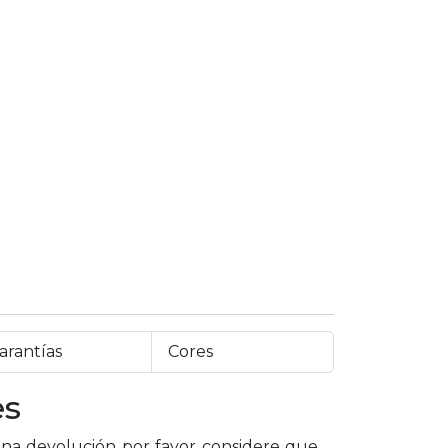
arantías
Cores
es
a devolución por favor considere que