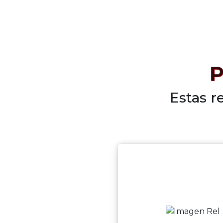
P
Estas r