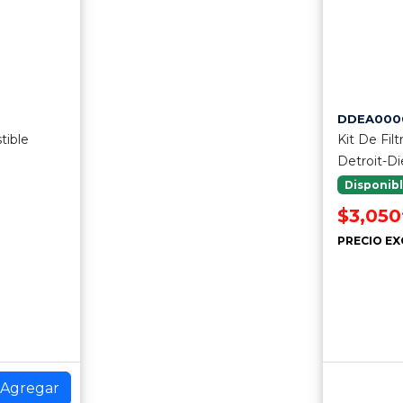
DDEA000
tible
Kit De Fil
Detroit-Di
Disponib
$3,050
PRECIO EX
Agregar