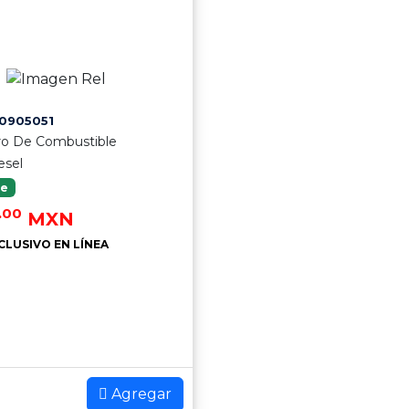
0905051
tro De Combustible
esel
le
.00
MXN
CLUSIVO EN LÍNEA
Agregar