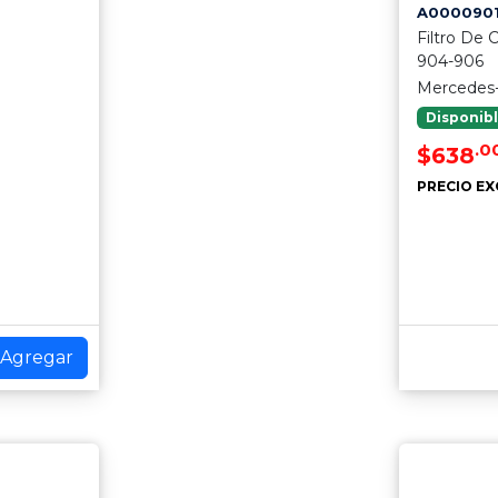
A0000901
Filtro De
904-906
Mercedes
Disponib
.0
$638
PRECIO EX
Agregar