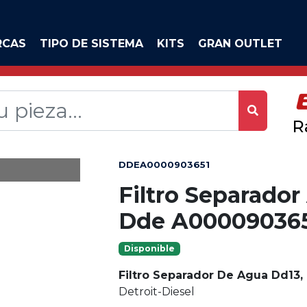
RCAS
TIPO DE SISTEMA
KITS
GRAN OUTLET
R
DDEA0000903651
Filtro Separado
Dde A00009036
Disponible
Filtro Separador De Agua Dd13,
Detroit-Diesel