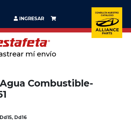
INGRESAR
astrear mí envío
r Agua Combustible-
51
 Dd15, Dd16