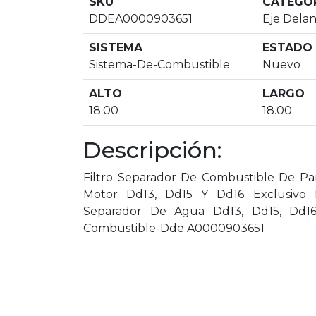
SKU
CATEGO
DDEA0000903651
Eje Dela
SISTEMA
ESTADO
Sistema-De-Combustible
Nuevo
ALTO
LARGO
18.00
18.00
Descripción:
Filtro Separador De Combustible De Pa
Motor Dd13, Dd15 Y Dd16 Exclusivo De
Separador De Agua Dd13, Dd15, Dd16;
Combustible-Dde A0000903651