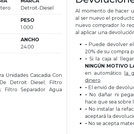
RIA
MARCA
ntero
Detroit-Diesel
Al momento de hacer un
al ser nuevo el producto
PESO
nuevo comprador lo req
1.000
al aplicar una devolució
ANCHO
-
Puede devolver el 
24.00
20% de su compra p
-
Si la caja al lleg
NINGÚN MOTIVO L
en automático
la 
ra Unidades Cascadia Con
dinero
 Detroit Diesel; Filtro
-
El envió de devolu
 Filtro Separador Agua
-
No dañar ni pegar 
hace que sea sobre l
-
No instalar la refa
aceptará la devoluc
-
No se acepta materi