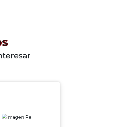
os
nteresar