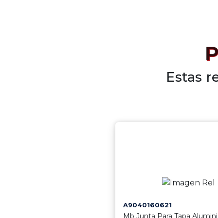
P
Estas r
A9040160621
Mb Junta Para Tapa Alumin