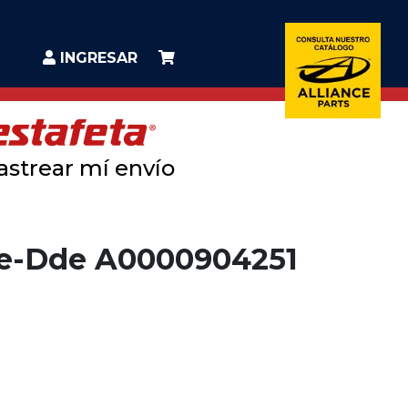
INGRESAR
astrear mí envío
te-Dde A0000904251