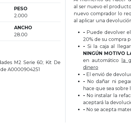
al ser nuevo el producto
PESO
nuevo comprador lo req
2.000
al aplicar una devolució
ANCHO
-
Puede devolver el 
28.00
20% de su compra p
-
Si la caja al lleg
NINGÚN MOTIVO L
en automático
la 
dades M2 Serie 60; Kit De
dinero
e-Dde A0000904251
-
El envió de devolu
-
No dañar ni pegar 
hace que sea sobre l
-
No instalar la refa
aceptará la devoluc
-
No se acepta materi