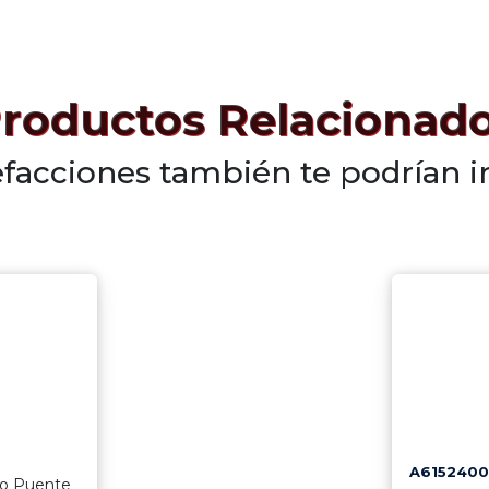
roductos Relacionad
efacciones también te podrían i
A6152400
io Puente