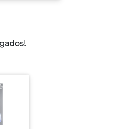
egados!