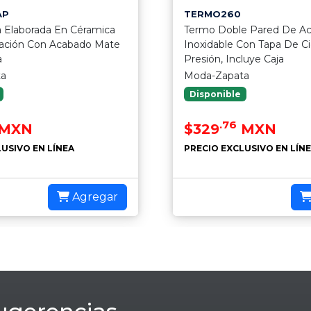
AP
TERMO260
 Elaborada En Céramica
Termo Doble Pared De A
mación Con Acabado Mate
Inoxidable Con Tapa De Ci
a
Presión, Incluye Caja
ta
Moda-Zapata
Disponible
.76
MXN
$329
MXN
USIVO EN LÍNEA
PRECIO EXCLUSIVO EN LÍN
Agregar