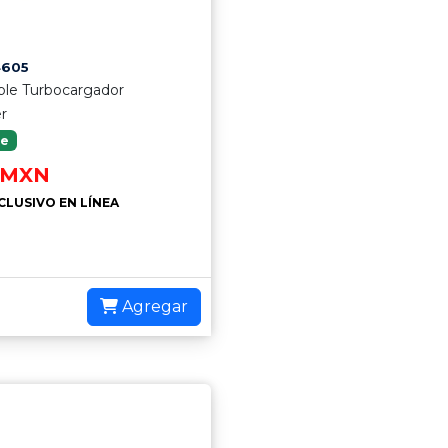
4605
iple Turbocargador
er
le
MXN
CLUSIVO EN LÍNEA
Agregar