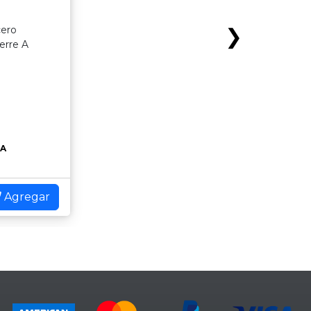
cero
❯
erre A
EA
Agregar