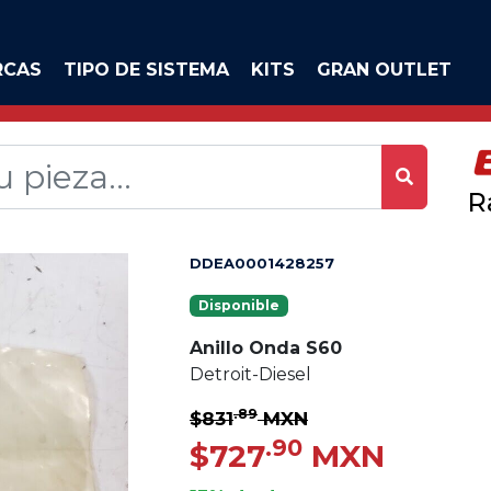
RCAS
TIPO DE SISTEMA
KITS
GRAN OUTLET
R
DDEA0001428257
Disponible
Anillo Onda S60
Detroit-Diesel
.89
$831
MXN
.90
$727
MXN