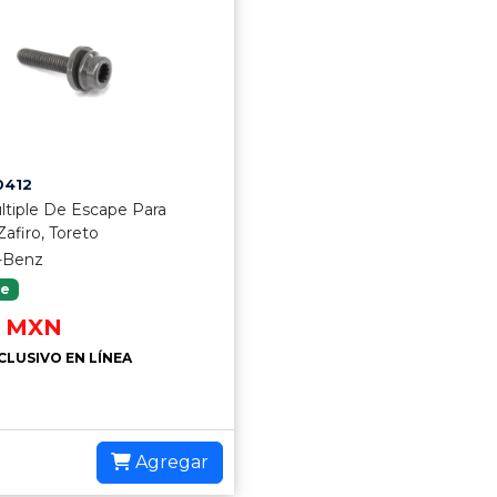
0412
ultiple De Escape Para
afiro, Toreto
-Benz
le
MXN
CLUSIVO EN LÍNEA
Agregar