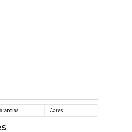
arantías
Cores
es