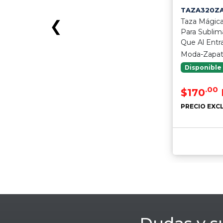
TAZA320Z
Taza Mágica
❮
Para Subli
Que Al Entr
Moda-Zapa
Disponible
.00
$170
PRECIO EXCL