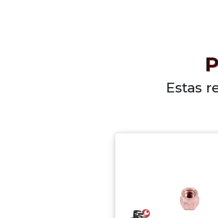
P
Estas r