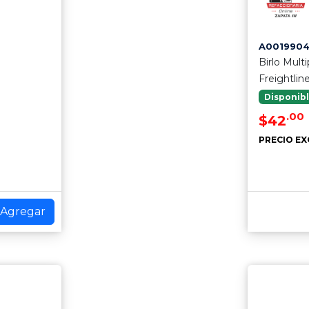
A001990
Birlo Mult
Freightlin
Disponib
.00
$42
PRECIO EX
Agregar