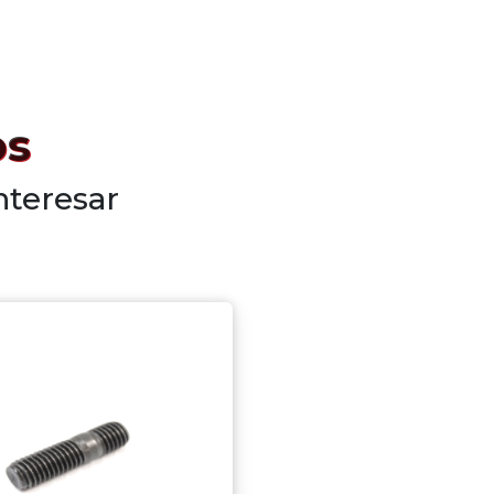
os
nteresar