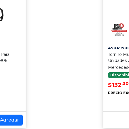
A904990
 Para
Tornillo M
 906
Unidades Z
Mercedes
Disponib
.30
$132
PRECIO EX
Agregar