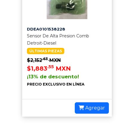
DDEA0101538228
Sensor De Alta Presion Comb
Detroit-Diesel
ÚLTIMAS PIEZAS
.63
$2,152
MXN
.55
$1,883
MXN
¡13% de descuento!
PRECIO EXCLUSIVO EN LÍNEA
Agregar