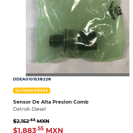
DDEA0101538228
ÚLTIMAS PIEZAS
Sensor De Alta Presion Comb
Detroit-Diesel
.63
$2,152
MXN
.55
$1,883
MXN