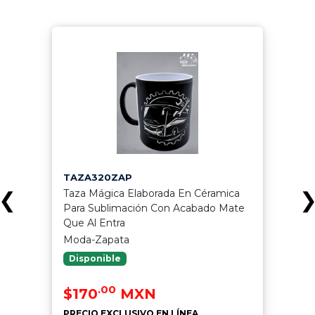
TAZA320ZAP
Taza Mágica Elaborada En Céramica
❮
Para Sublimación Con Acabado Mate
Que Al Entra
Moda-Zapata
Disponible
.00
$170
MXN
PRECIO EXCLUSIVO EN LÍNEA