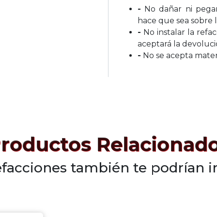
-
No dañar ni pegar 
hace que sea sobre l
-
No instalar la refa
aceptará la devoluc
-
No se acepta materi
roductos Relacionad
efacciones también te podrían i