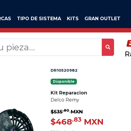
RCAS
TIPO DE SISTEMA
KITS
GRAN OUTLET
R
DR10520982
Disponible
Kit Reparacion
Delco Remy
.80
$535
MXN
.83
$468
MXN