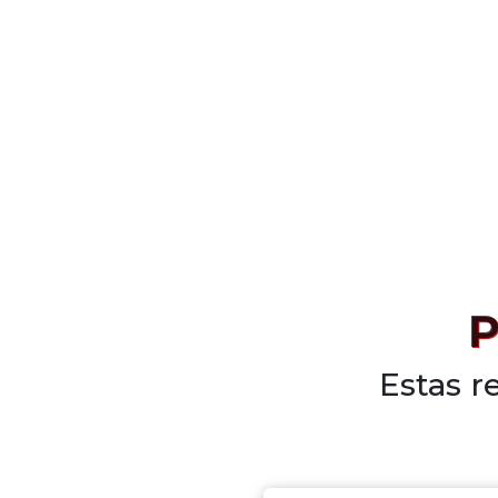
P
Estas r