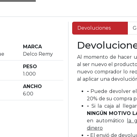
Devoluciones
G
Devolucion
MARCA
ue
Delco Remy
Al momento de hacer un
al ser nuevo el producto
PESO
nuevo comprador lo req
1.000
al aplicar una devolució
ANCHO
-
Puede devolver el 
6.00
20% de su compra p
-
Si la caja al lleg
NINGÚN MOTIVO L
en automático
la 
dinero
-
El envió de devolu