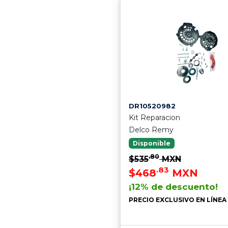
DR10520982
Kit Reparacion
Delco Remy
Disponible
.80
$535
MXN
.83
$468
MXN
¡12% de descuento!
PRECIO EXCLUSIVO EN LÍNEA